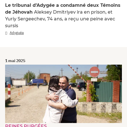
Le tribunal d’Adygée a condamné deux Témoins
de Jéhovah
Aleksey Dmitriyev ira en prison, et
Yuriy Sergeechev, 74 ans, a reçu une peine avec
sursis
Adyguéa
1 mai 2025
PEINES PURGÉES