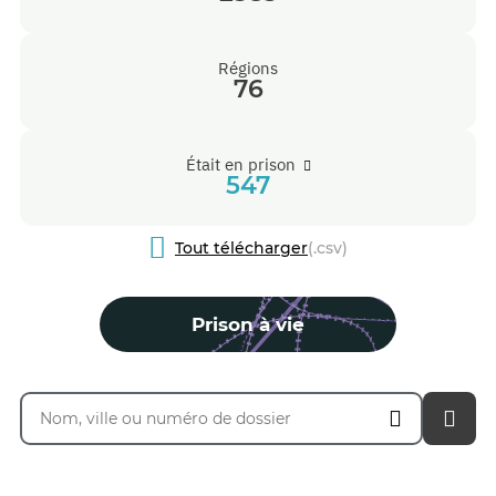
Régions
76
Était en prison
547
Tout télécharger
(.csv)
Prison à vie