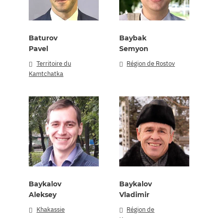
Baturov
Baybak
Pavel
Semyon
Territoire du
Région de Rostov
Kamtchatka
Baykalov
Baykalov
Aleksey
Vladimir
Khakassie
Région de