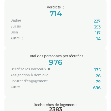
Verdicts
714
Bagne
227
Sursis
353
Bien
117
Autre
14
Total des personnes persécutées
976
Derrière les barreaux
175
assignation à domicile
26
Contrat d’engagement
79
Autre
696
Recherches de logements
2383