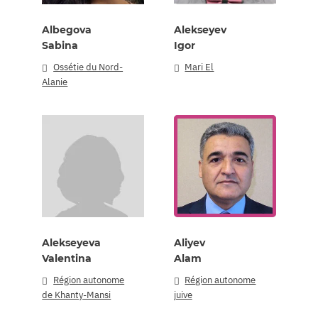
Albegova
Alekseyev
Sabina
Igor
Ossétie du Nord-
Mari El
Alanie
Alekseyeva
Aliyev
Valentina
Alam
Région autonome
Région autonome
de Khanty-Mansi
juive