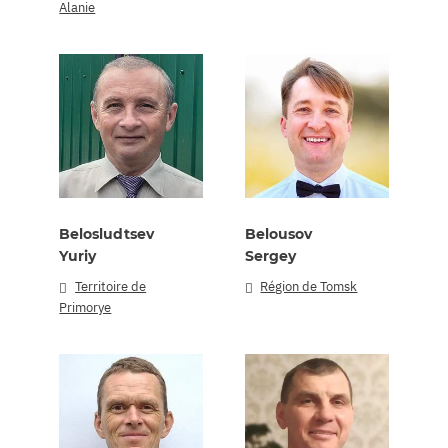
Alanie
Belosludtsev
Belousov
Yuriy
Sergey
Territoire de
Région de Tomsk
Primorye