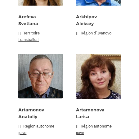
Arefeva
Arkhipov
Svetlana
Aleksey
Territoire
Région d’Ivanovo
transbaïkal
Artamonov
Artamonova
Anatoliy
Larisa
Région autonome
Région autonome
juive
juive