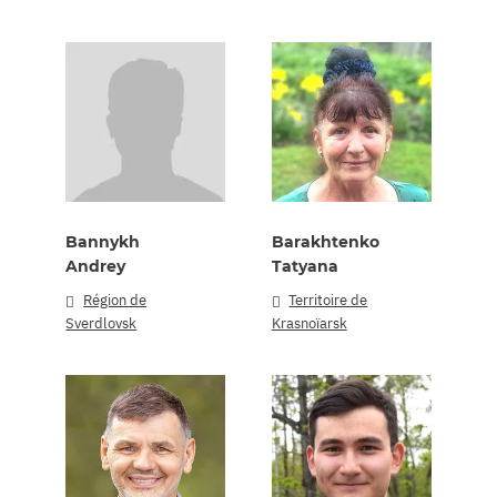
Bannykh
Barakhtenko
Andrey
Tatyana
Région de
Territoire de
Sverdlovsk
Krasnoïarsk