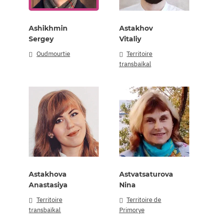
Ashikhmin
Astakhov
Sergey
Vitaliy
Oudmourtie
Territoire
transbaïkal
Astakhova
Astvatsaturova
Anastasiya
Nina
Territoire
Territoire de
transbaïkal
Primorye