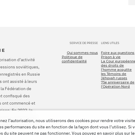
SERVICE DE PRESSE
LIENS UTILES
IE
Qui sommes-nous
Foire aux questions
Politique de
Prison à vie
orisation d’activité
confidentialité
La Cour européenn
des droits de
pressions soviétiques,
l’homme acquitte
enregistrés en Russie
les Témoins de
Jéhovah russes
 ont assisté à leurs
75e anniversaire de
l’Opération Nord
 la Fédération de
et confisqué des
ons ont commencé et
rison. En 2022, la
onné à la Russie de
ez l’autorisation, nous utiliserons des cookies pour rendre votre visite
 indemniser pour tous
es performances du site en fonction de la façon dont vous l’utilisez. Si 
tés du site peuvent ne pas fonctionner. Vous pouvez en savoir plus sur l