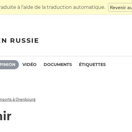
raduite à l’aide de la traduction automatique.
Revenir a
EN RUSSIE
PINION
VIDÉO
DOCUMENTS
ÉTIQUETTES
onsorts à Orenbourg
ir