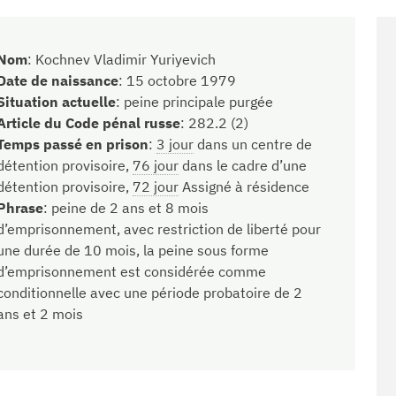
Nom
:
Kochnev Vladimir Yuriyevich
Date de naissance
:
15 octobre 1979
Situation actuelle
:
peine principale purgée
Article du Code pénal russe
:
282.2 (2)
Temps passé en prison
:
3 jour
dans un centre de
détention provisoire,
76 jour
dans le cadre d’une
détention provisoire,
72 jour
Assigné à résidence
Phrase
:
peine de 2 ans et 8 mois
d’emprisonnement, avec restriction de liberté pour
une durée de 10 mois, la peine sous forme
d’emprisonnement est considérée comme
conditionnelle avec une période probatoire de 2
ans et 2 mois