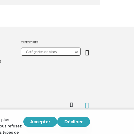
CATÉGORIES
Catégories de sites
e
 plus
Accepter
Décliner
Copyright © 2026
vous refusez
Watch Tower Bible and Tract Society of Korea.
es types de
Tous droits réservés.