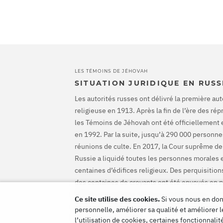
LES TÉMOINS DE JÉHOVAH
SITUATION JURIDIQUE EN RUSS
Les autorités russes ont délivré la première aut
religieuse en 1913. Après la fin de l’ère des ré
les Témoins de Jéhovah ont été officiellement 
en 1992. Par la suite, jusqu’à 290 000 personnes
réunions de culte. En 2017, la Cour suprême de
Russie a liquidé toutes les personnes morales 
centaines d’édifices religieux. Des perquisiti
des centaines de croyants ont été envoyés en p
CEDH a disculpé les Témoins de Jéhovah et ord
Ce site utilise des cookies.
Si vous nous en donn
mettre fin à leurs poursuites pénales et de les
personnelle, améliorer sa qualité et améliorer l
les préjudices causés.
l’utilisation de cookies, certaines fonctionnali