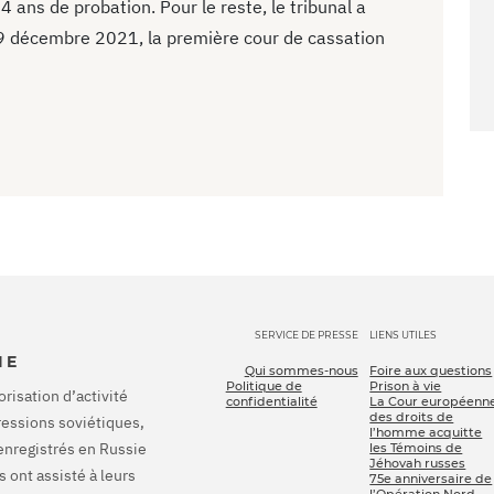
 ans de probation. Pour le reste, le tribunal a
e 9 décembre 2021, la première cour de cassation
SERVICE DE PRESSE
LIENS UTILES
IE
Qui sommes-nous
Foire aux questions
Politique de
Prison à vie
orisation d’activité
confidentialité
La Cour européenn
des droits de
pressions soviétiques,
l’homme acquitte
enregistrés en Russie
les Témoins de
Jéhovah russes
 ont assisté à leurs
75e anniversaire de
l’Opération Nord