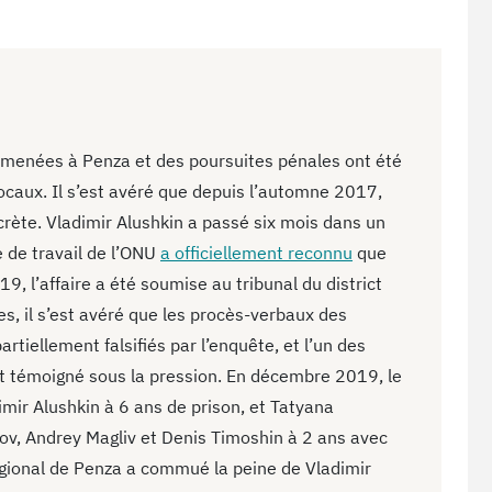
té menées à Penza et des poursuites pénales ont été
caux. Il s’est avéré que depuis l’automne 2017,
crète. Vladimir Alushkin a passé six mois dans un
e de travail de l’ONU
a officiellement reconnu
que
019, l’affaire a été soumise au tribunal du district
s, il s’est avéré que les procès-verbaux des
rtiellement falsifiés par l’enquête, et l’un des
ait témoigné sous la pression. En décembre 2019, le
r Alushkin à 6 ans de prison, et Tatyana
sov, Andrey Magliv et Denis Timoshin à 2 ans avec
égional de Penza a commué la peine de Vladimir