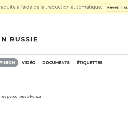
raduite à l’aide de la traduction automatique.
Revenir a
EN RUSSIE
PINION
VIDÉO
DOCUMENTS
ÉTIQUETTES
utres personnes à Penza