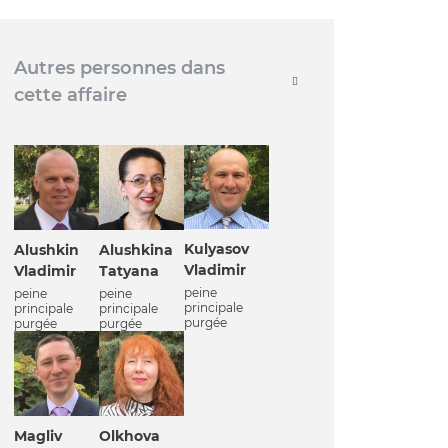
Autres personnes dans
cette affaire
Kulyasov
Alushkin
Alushkina
Vladimir
Vladimir
Tatyana
peine
peine
peine
principale
principale
principale
purgée
purgée
purgée
Magliv
Olkhova