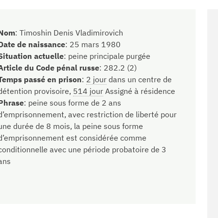
Nom
:
Timoshin Denis Vladimirovich
Date de naissance
:
25 mars 1980
Situation actuelle
:
peine principale purgée
Article du Code pénal russe
:
282.2 (2)
Temps passé en prison
:
2 jour
dans un centre de
détention provisoire,
514 jour
Assigné à résidence
Phrase
:
peine sous forme de 2 ans
d’emprisonnement, avec restriction de liberté pour
une durée de 8 mois, la peine sous forme
d’emprisonnement est considérée comme
conditionnelle avec une période probatoire de 3
ans