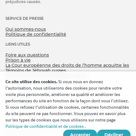
préjudices causés.
SERVICE DE PRESSE
Qui sommes-nous
Politique de confidentialité
LIENS UTILES
Foire aux questions
Prison à vie
La Cour européenne des droits de l’homme acquitte les
Témoins de Jéhovah russes
75e anniversaire de l’Opération Nord
Ce site utilise des cookies.
Si vous nous en donnez
l’autorisation, nous utiliserons des cookies pour rendre votre
visite plus personnelle, améliorer sa qualité et améliorer les
performances du site en fonction de la façon dont vous l’utilisez.
Si vous refusez l’utilisation de cookies, certaines fonctionnalités
du site peuvent ne pas fonctionner. Vous pouvez en savoir plus
sur les types de cookies que nous utilisons sur notre page
Copyright © 2026
Politique de confidentialité et de cookies
.
Watch Tower Bible and Tract Society of Korea.
Accepter
Décliner
Tous droits réservés.