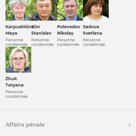
Karpushkina
Kim
Polevodov
Sedova
Maya
Stanislav
Nikolay
Svetlana
Personne
Personne
Personne
Personne
condamnée
condamnée
condamnée
condamnée
Zhuk
Tatyana
Personne
condamnée
Affaire pénale