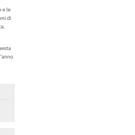
 e le
oni di
ta.
uesta
l'anno