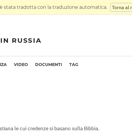
 stata tradotta con la traduzione automatica.
Torna al 
IN RUSSIA
NZA
VIDEO
DOCUMENTI
TAG
stiana le cui credenze si basano sulla Bibbia.