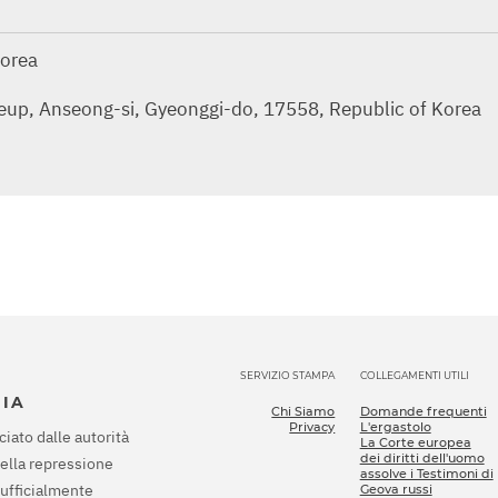
Korea
up, Anseong-si, Gyeonggi-do, 17558, Republic of Korea
SERVIZIO STAMPA
COLLEGAMENTI UTILI
SIA
Chi Siamo
Domande frequenti
Privacy
L'ergastolo
ciato dalle autorità
La Corte europea
dei diritti dell'uomo
della repressione
assolve i Testimoni di
 ufficialmente
Geova russi