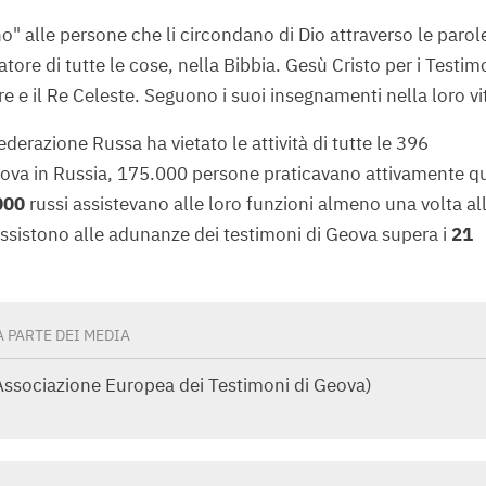
o" alle persone che li circondano di Dio attraverso le parole
eatore di tutte le cose, nella Bibbia. Gesù Cristo per i Testim
tore e il Re Celeste. Seguono i suoi insegnamenti nella loro vi
erazione Russa ha vietato le attività di tutte le 396
Geova in Russia, 175.000 persone praticavano attivamente q
000
russi assistevano alle loro funzioni almeno una volta al
assistono alle adunanze dei testimoni di Geova supera i
21
 PARTE DEI MEDIA
Associazione Europea dei Testimoni di Geova)