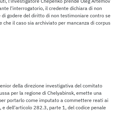
nuti, l'investigatore Chepenko prende Oleg Artemov
e l'interrogatorio, il credente dichiara di non
 di godere del diritto di non testimoniare contro se
tre che il caso sia archiviato per mancanza di corpus
enior della direzione investigativa del comitato
russa per la regione di Chelyabinsk, emette una
er portarlo come imputato a commettere reati ai
, e dell'articolo 282.3, parte 1, del codice penale