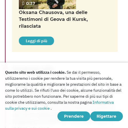
0:37
Oksana Chausova, una delle
Testimoni di Geova di Kursk,
rilasciata
Leggi di più
18 settembre 2025
Questo sito web utilizza i cookie.
Se dai il permesso,
utilizzeremo i cookie per rendere la tua visita più personale,
migliorarne la qualità e migliorare le prestazioni del sito in base a
L'ergastolo
come lo utilizzi. Se rifiuti l'uso dei cookie, alcune funzionalità del
sito potrebbero non funzionare. Per saperne di più sui tipi di
Nikolaj Kupriyanskij ebbe difficoltà ad essere
cookie che utilizziamo, consulta la nostra pagina
Informativa
trasferito, ma all'arrivo nella colonia fu in grado di
sulla privacy e sui cookie
.
riprendersi rapidamente. Ora lavora in una squadra
Prendere
Rigettare
di riparazione di edifici. Nel tempo libero suona la