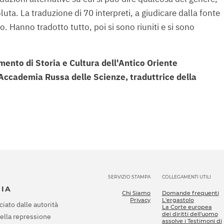
uta. La traduzione di 70 interpreti, a giudicare dalla fonte
o. Hanno tradotto tutto, poi si sono riuniti e si sono
ento di Storia e Cultura dell'Antico Oriente
ll'Accademia Russa delle Scienze, traduttrice della
SERVIZIO STAMPA
COLLEGAMENTI UTILI
SIA
Chi Siamo
Domande frequenti
Privacy
L'ergastolo
ciato dalle autorità
La Corte europea
dei diritti dell'uomo
della repressione
assolve i Testimoni di