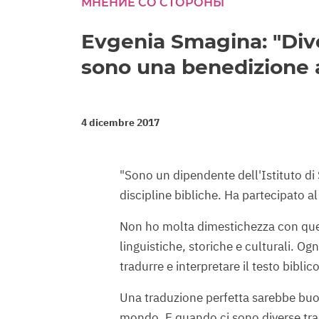
МНЕНИЕ СО СТОРОНЫ
seconds
Volume
90%
Evgenia Smagina: "Dive
sono una benedizione 
4 dicembre 2017
"Sono un dipendente dell'Istituto di
discipline bibliche. Ha partecipato al
Non ho molta dimestichezza con que
linguistiche, storiche e culturali. Og
tradurre e interpretare il testo biblico
Una traduzione perfetta sarebbe buo
mondo. E quando ci sono diverse trad