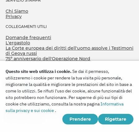
SERVIZIO STAMPA
Chi Siamo
Privacy
COLLEGAMENTI UTILI
Domande frequenti
L'ergastolo
La Corte europea dei diritti dell'uomo assolve i Testimoni
di Geova russi
75º anniversario dell'Operazione Nord
Questo sito web utilizza i cookie.
Se dai il permesso,
utilizzeremo i cookie per rendere la tua visita più personale,
migliorarne la qualità e migliorare le prestazioni del sito in base a
come lo utilizzi. Se rifiuti l'uso dei cookie, alcune funzionalità del
sito potrebbero non funzionare. Per saperne di più sui tipi di
cookie che utilizziamo, consulta la nostra pagina
Informativa
Copyright © 2026
sulla privacy e sui cookie
.
Watch Tower Bible and Tract Society of Korea.
Prendere
Rigettare
Tutti i diritti riservati.