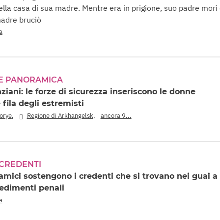
della casa di sua madre. Mentre era in prigione, suo padre morì
madre bruciò
a
 E PANORAMICA
ziani: le forze di sicurezza inseriscono le donne
 fila degli estremisti
,
,
morye
Regione di Arkhangelsk
ancora 9...
 CREDENTI
 amici sostengono i credenti che si trovano nei guai a
edimenti penali
a