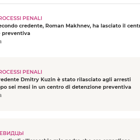
PROCESSI PENALI
secondo credente, Roman Makhnev, ha lasciato il cent
e preventiva
a
PROCESSI PENALI
redente Dmitry Kuzin è stato rilasciato agli arresti
opo sei mesi in un centro di detenzione preventiva
a
ЧЕВИДЦЫ