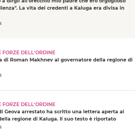
o a dirgli all'orecchio mio padre che ero orgoglioso
lienza". La vita dei credenti a Kaluga era divisa in
a
E FORZE DELL'ORDINE
ta di Roman Makhnev al governatore della regione di
a
E FORZE DELL'ORDINE
di Geova arrestato ha scritto una lettera aperta al
ella regione di Kaluga. Il suo testo è riportato
a