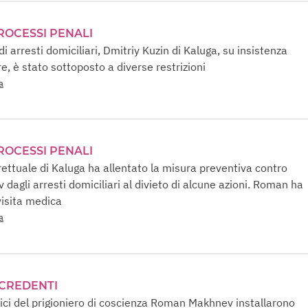
PROCESSI PENALI
 arresti domiciliari, Dmitriy Kuzin di Kaluga, su insistenza
re, è stato sottoposto a diverse restrizioni
a
PROCESSI PENALI
trettuale di Kaluga ha allentato la misura preventiva contro
agli arresti domiciliari al divieto di alcune azioni. Roman ha
visita medica
a
 CREDENTI
mici del prigioniero di coscienza Roman Makhnev installarono