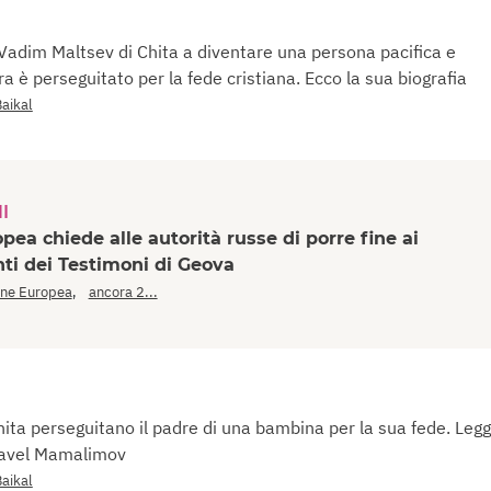
 Vadim Maltsev di Chita a diventare una persona pacifica e
a è perseguitato per la fede cristiana. Ecco la sua biografia
Baikal
I
pea chiede alle autorità russe di porre fine ai
ti dei Testimoni di Geova
,
ne Europea
ancora 2...
hita perseguitano il padre di una bambina per la sua fede. Legg
 Pavel Mamalimov
Baikal