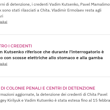
rni di detenzione, i credenti Vadim Kutsenko, Pavel Mamalimo
k sono stati rilasciati a Chita. Vladimir Ermolaev resta agli
ri
Baikal
TRO I CREDENTI
m Kutsenko riferisce che durante l'interrogatorio è
to con scosse elettriche allo stomaco e alla gamba
Baikal
 DI COLONIE PENALI E CENTRI DI DETENZIONE
rmazioni aggiornate, la detenzione dei credenti di Chita Pavel
ey Kirilyuk e Vadim Kutsenko è stata estesa fino al 15 febbra