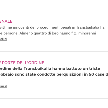
ENALE
vittime innocenti dei procedimenti penali in Transbaikalia ha
ve persone. Almeno quattro di loro hanno figli minorenni
Baikal
E FORZE DELL'ORDINE
'ordine della Transbaikalia hanno battuto un triste
febbraio sono state condotte perquisizioni in 50 case d
Baikal