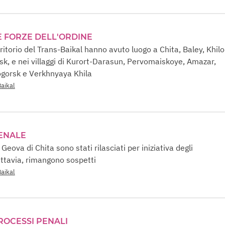
E FORZE DELL'ORDINE
ritorio del Trans-Baikal hanno avuto luogo a Chita, Baley, Khilo
, e nei villaggi di Kurort-Darasun, Pervomaiskoye, Amazar,
ogorsk e Verkhnyaya Khila
Baikal
ENALE
 Geova di Chita sono stati rilasciati per iniziativa degli
uttavia, rimangono sospetti
Baikal
PROCESSI PENALI