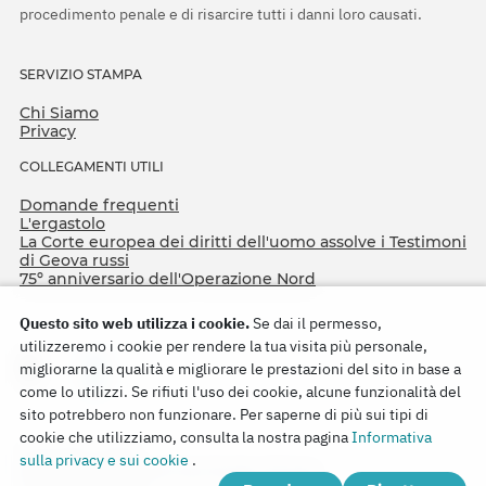
procedimento penale e di risarcire tutti i danni loro causati.
SERVIZIO STAMPA
Chi Siamo
Privacy
COLLEGAMENTI UTILI
Domande frequenti
L'ergastolo
La Corte europea dei diritti dell'uomo assolve i Testimoni
di Geova russi
75º anniversario dell'Operazione Nord
Questo sito web utilizza i cookie.
Se dai il permesso,
utilizzeremo i cookie per rendere la tua visita più personale,
migliorarne la qualità e migliorare le prestazioni del sito in base a
come lo utilizzi. Se rifiuti l'uso dei cookie, alcune funzionalità del
sito potrebbero non funzionare. Per saperne di più sui tipi di
cookie che utilizziamo, consulta la nostra pagina
Informativa
Copyright © 2026
sulla privacy e sui cookie
.
Watch Tower Bible and Tract Society of Korea.