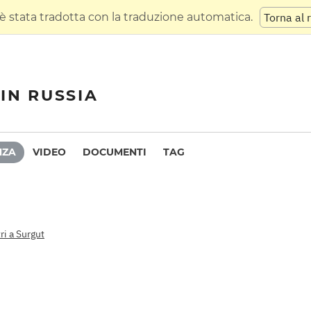
 stata tradotta con la traduzione automatica.
Torna al 
IN RUSSIA
NZA
VIDEO
DOCUMENTI
TAG
tri a Surgut