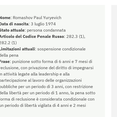
Nome
:
Romashov Paul Yuryevich
Data di nascita
:
3 luglio 1974
Stato attuale
:
persona condannata
Articolo del Codice Penale Russo
:
282.3 (1),
282.2 (1)
Limitazioni attuali
:
sospensione condizionale
della pena
Frase
:
punizione sotto forma di 6 anni e 7 mesi di
reclusione, con privazione del diritto di impegnarsi
in attività legate alla leadership e alla
partecipazione al lavoro delle organizzazioni
pubbliche per un periodo di 3 anni, con restrizione
della libertà per un periodo di 1 anno, la pena sotto
forma di reclusione è considerata condizionale con
un periodo di libertà vigilata di 4 anni e 2 mesi