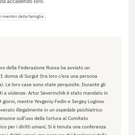
 sta accadendo loro.
si membri della famiglia
ivo della Federazione Russa ha avviato un
 donna di Surgut (tra loro c’era una persona
. Le loro case sono state perquisite. Durante gli
sti a violenze. Artur Severinchik è stato mandato in
9 giorni, mentre Yevgeniy Fedin e Sergey Loginov
overato illegalmente in un ospedale psichiatrico
denunce sull’uso della tortura al Comitato
ico per i diritti umani; Si è tenuta una conferenza
per i diritti umani, ma nessuno dei funzionari delle