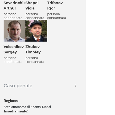
Severinchik
Shepel
Trifonov
Arthur
Viola
Igor
persona
persona
persona
condannata
condannata
condannata
Volosnikov
Zhukov
Sergey
Timofey
persona
persona
condannata
condannata
Caso penale
Regione:
Area autonoma di Khanty-Mansi
Insediamento: