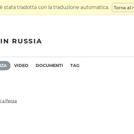
 stata tradotta con la traduzione automatica.
Torna al 
IN RUSSIA
NZA
VIDEO
DOCUMENTI
TAG
ri a Penza