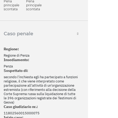
Pena
Pena
principale
principale
scontata
scontata
Caso penale
Regione:
Regione di Penza
Insediamento:
Penza
Sospettato di:
secondo l'inchiesta egli ha partecipato a funzioni
religiose, il che viene interpretato come
partecipazione all'attività di un'organizzazione
estremista (con riferimento alla decisione della
Corte Suprema russa sulla liquidazione di tutte
le 396 organizzazioni registrate dei Testimoni di
Geova)
Caso giudiziario nr.:
11802560015000075
Inizio caso: