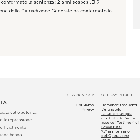
 ha confermato la sentenza: 2 anni sospesi. Il 9
one della Giurisdizione Generale ha confermato la
SERVIZIO STAMPA
COLLEGAMENTI UTILI
SIA
Chi Siamo
Domande frequenti
Privacy
L'ergastolo
ciato dalle autorità
La Corte europea
dei diritti dell'uomo
della repressione
assolve i Testimoni di
 ufficialmente
Geova russi
75º anniversario
rsone hanno
dell'Operazione
Nord