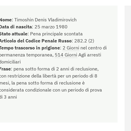
Nome
:
Timoshin Denis Vladimirovich
Data di nascita
:
25 marzo 1980
Stato attuale
:
Pena principale scontata
Articolo del Codice Penale Russo
:
282.2 (2)
Tempo trascorso in prigione
:
2 Giorni
nel centro di
permanenza temporanea,
514 Giorni
Agli arresti
domiciliari
Frase
:
pena sotto forma di 2 anni di reclusione,
con restrizione della libertà per un periodo di 8
mesi, la pena sotto forma di reclusione è
considerata condizionale con un periodo di prova
di 3 anni