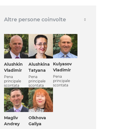
Altre persone coinvolte
Kulyasov
Alushkin
Alushkina
Vladimir
Vladimir
Tatyana
Pena
Pena
Pena
principale
principale
principale
scontata
scontata
scontata
Magliv
Olkhova
Andrey
Galiya