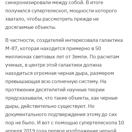
синхронизировали между собой. В итоге
получился супертелескоп, мощности которого
хватало, чтобы рассмотреть прежде не
досягаемые объекты.
В частности, создателей интересовала галактика
М-87, которая находится примерно в 50
миллионах световых лет от Земли. По расчетам
ученых, в центре этой галактики должна
находиться огромная черная дыра, размером
превышающая всю солнечную систему. На
протяжении десятилетий научные теории
предсказывали, что такие объекты, как черные
дыры, действительно существуют. Но
документального подтверждения этому до сих
пор не было. И вот с помощью супертелескопа 10
апреля 2019 года первое изображение черной