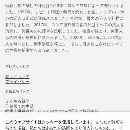
宗教活動の最初の許可は1913年にロシア当局によって発行されま
した。1992年、ソビエト弾圧の時代が終わった後、ロシアのエホ
バの証人は正式に登録されました。その後、最大29万人が礼拝に
参加しました。2017年、ロシア連邦最高裁判所はすべての法人を
清算し、何百もの礼拝堂を没収しました。捜索が始まり、何百人
もの信者が刑務所に送られました。2022年、ECHRはエホバの証
人を無罪とし、刑事訴追を停止し、彼らに引き起こされたすべて
の危害を補償するよう命じました。
プレスサービス
我々について
プライバシー
お役立ちリンク
よくある質問
刑務所での生活
欧州人権裁判所、ロシアのエホバの証人に無罪判決
作戦北方75周年
このウェブサイトはクッキーを使用しています。
あなたが許可を
与えた場合、私たちはあなたの訪問をより個人的なものにし、そ