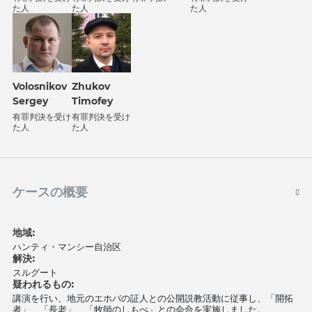
た人
た人
た人
Volosnikov
Zhukov
Sergey
Timofey
有罪判決を受け
有罪判決を受け
た人
た人
ケースの概要
地域:
ハンティ・マンシー自治区
解決:
スルグート
疑われるもの:
講演を行い、地元のエホバの証人との公開説教活動に従事し、「開拓
者」、「長老」、「牧師のしもべ」との会合を実施しました。