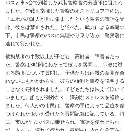
バスと車5台で到着した武装警察官の分遣隊に阻まれ
ました。作戦を指揮した警察のオストリコフ中佐は、
「エホバの証人が川に集まったという匿名の電話を受
け、彼らは禁止された」と述べた。武力による威嚇の
下、市民は警察のバスに無理やり乗り込み、警察署に
連れて行かれた。
被拘禁者の半数以上が子ども、高齢者、障害者だっ
た。警察は3時間にわたって彼らを尋問し、宗教に対
する態度について質問し、子供たちは両親の意見が合
わないにもかかわらず、彼らの権利と義務を説明する
ことなく尋問されました。子どもたちは怯えて泣いて
いました。誰もが例外なく、深刻なストレスを経験し
ました。何人かの市民は、警察の手によって品位を傷
つけられた扱いを受けたと尋問記録に記している。特
に、市民が汚いバスに乗せられ、電話を使わせられ
ず、トイレに連れて行かれ、尋問中に皮肉な発言をし