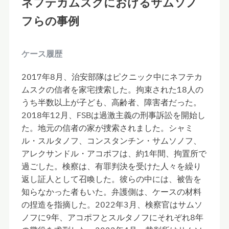
ネフテカムスクにおけるサムソノ
フらの事例
ケース履歴
2017年8月、治安部隊はピクニック中にネフテカ
ムスクの信者を家宅捜索した。拘束された18人の
うち半数以上が子ども、高齢者、障害者だった。
2018年12月、FSBは過激主義の刑事訴訟を開始し
た。地元の信者の家が捜索されました。シャミ
ル・スルタノフ、コンスタンチン・サムソノフ、
アレクサンドル・アコポフは、約1年間、拘置所で
過ごした。検察は、有罪判決を受けた人々を
繰り
返し証人として召喚した。彼らの中には、被告を
知らなかった者もいた。弁護側は、ケースの材料
の捏造を指摘した。2022年3月、検察官はサムソ
ノフに9年、アコポフとスルタノフにそれぞれ8年