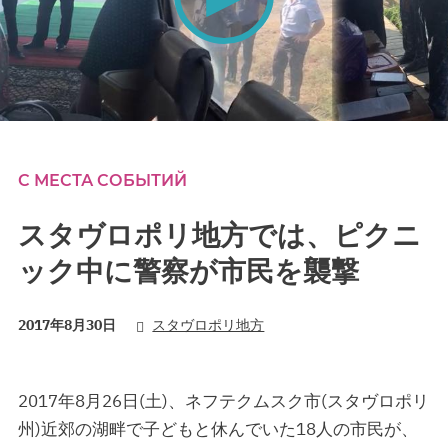
0
seconds
of
0
С МЕСТА СОБЫТИЙ
seconds
スタヴロポリ地方では、ピクニ
ック中に警察が市民を襲撃
2017年8月30日
スタヴロポリ地方
2017年8月26日(土)、ネフテクムスク市(スタヴロポリ
州)近郊の湖畔で子どもと休んでいた18人の市民が、