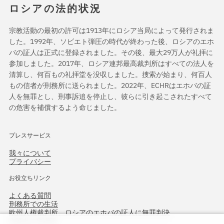
ロシアの法的状況
宗教活動の最初の許可は1913年にロシア当局によって発行されま
した。1992年、ソビエト弾圧の時代が終わった後、ロシアのエホ
バの証人は正式に登録されました。その後、最大29万人が礼拝に
参加しました。2017年、ロシア連邦最高裁判所はすべての法人を
清算し、何百もの礼拝堂を没収しました。捜索が始まり、何百人
もの信者が刑務所に送られました。2022年、ECHRはエホバの証
人を無罪とし、刑事訴追を停止し、彼らに引き起こされたすべて
の危害を補償するよう命じました。
プレスサービス
我々について
プライバシー
お役立ちリンク
よくある質問
刑務所での生活
欧州人権裁判所、ロシアのエホバの証人に無罪判決
作戦北方75周年