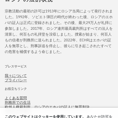
宗教活動の最初の許可は1913年にロシア当局によって発行されま
した。1992年、ソビエト弾圧の時代が終わった後、ロシアのエホ
バの証人は正式に登録されました。その後、最大29万人が礼拝に
参加しました。2017年、ロシア連邦最高裁判所はすべての法人を
清算し、何百もの礼拝堂を没収しました。捜索が始まり、何百人
もの信者が刑務所に送られました。2022年、ECHRはエホバの証
人を無罪とし、刑事訴追を停止し、彼らに引き起こされたすべて
の危害を補償するよう命じました。
プレスサービス
我々について
プライバシー
お役立ちリンク
よくある質問
刑務所での生活
欧州人権裁判所、ロシアのエホバの証人に無罪判決
作戦北方75周年
このウェブサイトはクッキーを使用しています。
あなたが許可を