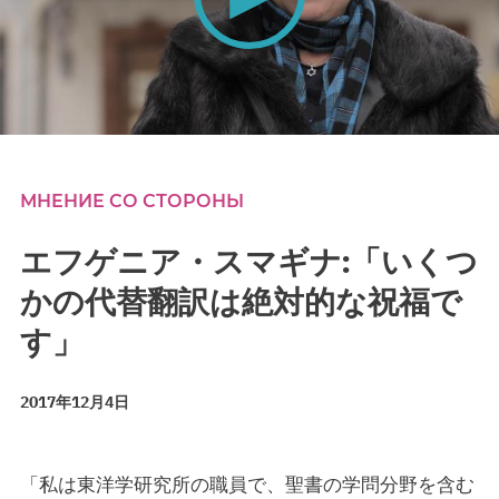
0
seconds
of
0
МНЕНИЕ СО СТОРОНЫ
seconds
エフゲニア・スマギナ:「いくつ
かの代替翻訳は絶対的な祝福で
す」
2017年12月4日
「私は東洋学研究所の職員で、聖書の学問分野を含む