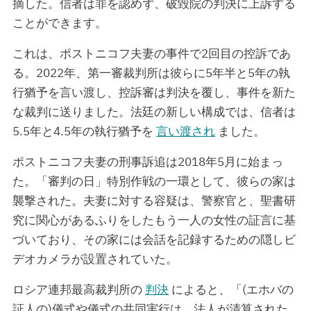
摘した。信者は罪を認めず、破毀院の判決に上訴する
ことができます。
これは、ポストニコフ夫妻の事件で2回目の控訴であ
る。2022年、第一審裁判所は彼らに5年半と5年の執
行猶予を言い渡し、控訴審は判決を覆し、事件を新た
な裁判に送りました。法廷の新しい構成では、信者は
5.5年と4.5年の執行猶予を
言い渡され
ました。
ポストニコフ夫妻の刑事訴追は2018年5月に始まっ
た。「審判の日」特別作戦の一環として、彼らの家は
襲撃された。夫妻に対する容疑は、警察官と、聖書研
究に関心があるふりをしたもう一人の女性の証言に基
づいており、その家には会話を記録するための隠しビ
デオカメラが設置されていた。
ロシア連邦最高裁判所の
判決
によると、「(エホバの
証人の)儀式や儀式の共同実行は、法人が清算された