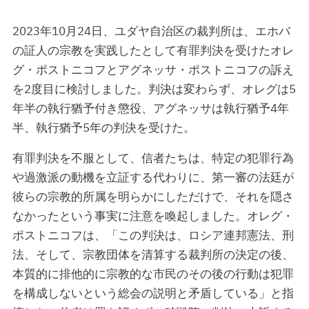
2023年10月24日、ユダヤ自治区の裁判所は、エホバ
の証人の宗教を実践したとして有罪判決を受けたオレ
グ・ポストニコフとアグネッサ・ポストニコフの訴え
を2度目に検討しました。判決は変わらず、オレグは5
年半の執行猶予付き懲役、アグネッサは執行猶予4年
半、執行猶予5年の判決を受けた。
有罪判決を不服として、信者たちは、特定の犯罪行為
や過激派の動機を立証する代わりに、第一審の法廷が
彼らの宗教的所属を明らかにしただけで、それを隠さ
なかったという事実に注意を喚起しました。オレグ・
ポストニコフは、「この判決は、ロシア連邦憲法、刑
法、そして、宗教団体を清算する裁判所の決定の後、
本質的に排他的に宗教的な市民のその後の行動は犯罪
を構成しないという総会の説明と矛盾している」と指