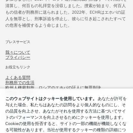
清算し、何百もの礼拝堂を没収しました。捜索が始まり、何百人
もの信者が刑務所に送られました。2022年、ECHRはエホバの証
人を無罪とし、刑事訴追を停止し、彼らに引き起こされたすべて
の危害を補償するよう命じました。
プレスサービス
我々について
プライバシー
お役立ちリンク
よくある質問
刑務所での生活
欧州人権裁判所、ロシアのエホバの証人に無罪判決
作戦北方75周年
このウェブサイトはクッキーを使用しています。
あなたが許可を
与えた場合、私たちはあなたの訪問をより個人的なものにし、そ
の品質を向上させ、あなたがそれを使用する方法に基づいてサイ
トのパフォーマンスを向上させるためにクッキーを使用します。
Cookieの使用を拒否すると、サイトの一部の機能が機能しなくな
る可能性があります。当社が使用するクッキーの種類の詳細につ