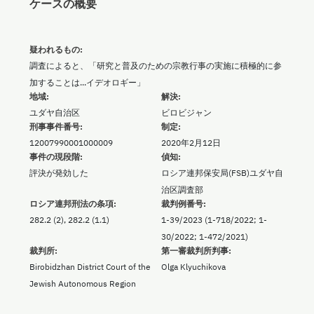
ケースの概要
疑われるもの:
調査によると、「研究と普及のための宗教行事の実施に積極的に参
加することは...イデオロギー」
地域:
解決:
ユダヤ自治区
ビロビジャン
刑事事件番号:
制定:
12007990001000009
2020年2月12日
事件の現段階:
偵知:
評決が発効した
ロシア連邦保安局(FSB)ユダヤ自
治区調査部
ロシア連邦刑法の条項:
裁判例番号:
282.2 (2), 282.2 (1.1)
1-39/2023 (1-718/2022; 1-
30/2022; 1-472/2021)
裁判所:
第一審裁判所判事:
Birobidzhan District Court of the
Olga Klyuchikova
Jewish Autonomous Region