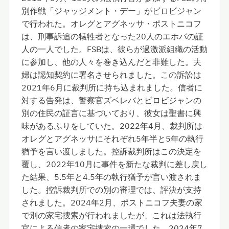
別作戦「ジャッジメント・デー」がビロビジャン
で行われた。オレグとアグネッサ・ポストニコフ
は、刑事訴追の犠牲者となった20人のエホバの証
人の一人でした。FSBは、彼らが過激派組織の活動
に参加し、他の人々を巻き込んだと非難した。夫
婦は認知契約に署名させられました。この訴訟は
2021年6月に裁判所に持ち込まれました。信者に
対する告発は、警察官ズベレバとビロビジャンの
別の住民の証言に基づいており、彼女は聖書に興
味があるふりをしていた。2022年4月、裁判所は
オレグとアグネッサにそれぞれ5年半と5年の執行
猶予を言い渡しました。控訴裁判所はこの決定を
覆し、2022年10月に事件を新たな裁判に差し戻し
た結果、5.5年と4.5年の執行猶予が言い渡されま
した。控訴裁判所での別の審理では、評決が支持
されました。2024年2月、ポストニコフ夫妻の家
で別の家宅捜索が行われましたが、これは法執行
官による信者の家宅捜索の一環でした。2024年7