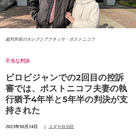
裁判所前のオレグとアグネッサ・ポストニコフ
不当な判決
ビロビジャンでの2回目の控訴
審では、ポストニコフ夫妻の執
行猶予4年半と5年半の判決が支
持された
2023年10月24日
ユダヤ自治区