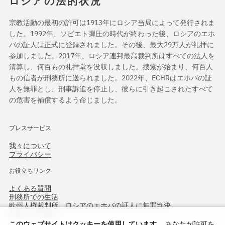
ロシアの法的状況
宗教活動の最初の許可は1913年にロシア当局によって発行されま
した。1992年、ソビエト弾圧の時代が終わった後、ロシアのエホ
バの証人は正式に登録されました。その後、最大29万人が礼拝に
参加しました。2017年、ロシア連邦最高裁判所はすべての法人を
清算し、何百もの礼拝堂を没収しました。捜索が始まり、何百人
もの信者が刑務所に送られました。2022年、ECHRはエホバの証
人を無罪とし、刑事訴追を停止し、彼らに引き起こされたすべて
の危害を補償するよう命じました。
プレスサービス
我々について
プライバシー
お役立ちリンク
よくある質問
刑務所での生活
欧州人権裁判所、ロシアのエホバの証人に無罪判決
作戦北方75周年
このウェブサイトはクッキーを使用しています。
あなたが許可を