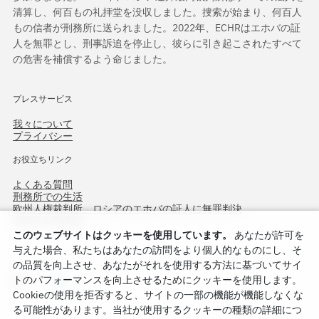
清算し、何百もの礼拝堂を没収しました。捜索が始まり、何百人
もの信者が刑務所に送られました。2022年、ECHRはエホバの証
人を無罪とし、刑事訴追を停止し、彼らに引き起こされたすべて
の危害を補償するよう命じました。
プレスサービス
我々について
プライバシー
お役立ちリンク
よくある質問
刑務所での生活
欧州人権裁判所、ロシアのエホバの証人に無罪判決
作戦北方75周年
このウェブサイトはクッキーを使用しています。
あなたが許可を
与えた場合、私たちはあなたの訪問をより個人的なものにし、そ
の品質を向上させ、あなたがそれを使用する方法に基づいてサイ
トのパフォーマンスを向上させるためにクッキーを使用します。
Cookieの使用を拒否すると、サイトの一部の機能が機能しなくな
る可能性があります。当社が使用するクッキーの種類の詳細につ