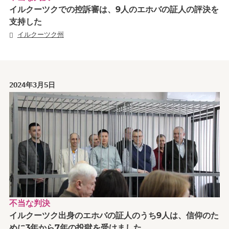
イルクーツクでの控訴審は、9人のエホバの証人の評決を
支持した
イルクーツク州
2024年3月5日
不当な判決
イルクーツク出身のエホバの証人のうち9人は、信仰のた
めに3年から7年の投獄を受けました