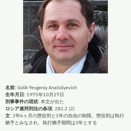
名前
:
Golik Yevgeniy Anatoliyevich
生年月日
:
1975年10月27日
刑事事件の現状
:
本文が出た
ロシア連邦刑法の条項
:
282.2 (2)
文
:
2年6ヶ月の懲役刑と1年の自由の制限。懲役刑は執行
猶予とみなされ、執行猶予期間は3年とする