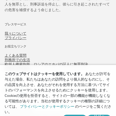
人を無罪とし、刑事訴追を停止し、彼らに引き起こされたすべて
の危害を補償するよう命じました。
プレスサービス
我々について
プライバシー
お役立ちリンク
よくある質問
刑務所での生活
欧州人権裁判所、ロシアのエホバの証人に無罪判決
作戦北方75周年
このウェブサイトはクッキーを使用しています。
あなたが許可を
与えた場合、私たちはあなたの訪問をより個人的なものにし、そ
の品質を向上させ、あなたがそれを使用する方法に基づいてサイ
トのパフォーマンスを向上させるためにクッキーを使用します。
Cookieの使用を拒否すると、サイトの一部の機能が機能しなくな
る可能性があります。当社が使用するクッキーの種類の詳細につ
いては、
プライバシーとクッキーポリシー
のページをご覧くださ
Copyright © 2026
い。
Watch Tower Bible and Tract Society of Korea.