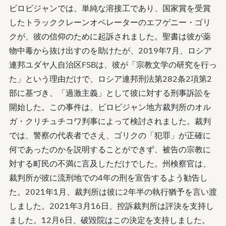
ビロビジャンでは、単純な溶接工であり、国家賞を受賞
したトラッククレーンオペレーターのエフゲニー・ゴリ
クが、彼の信仰のために起訴されました。聖書は彼が薬
物中毒から抜け出すのを助けたが、2019年7月、ロシア
連邦ユダヤ人自治区FSBは、彼が「宗教文学の研究を行っ
た」という理由だけで、ロシア連邦刑法第282条2項第2
部に基づき、「過激主義」として彼に対する刑事訴訟を
開始した。この事件は、ビロビジャン地方裁判所のオル
ガ・クリチュチコワ判事によって検討されました。裁判
では、警察の代表者でさえ、ゴリクの「犯罪」が正確に
何であったのかを説明することができず、被告の宗教に
対する町民の不満に言及しただけでした。州検察官は、
裁判所が彼に流刑地での4年の刑を宣告するよう勧告し
た。2021年1月、裁判所は彼に2年半の執行猶予を言い渡
しました。2021年3月16日、控訴裁判所は評決を支持し
ました。12月6日、破毀院はこの決定を支持しました。