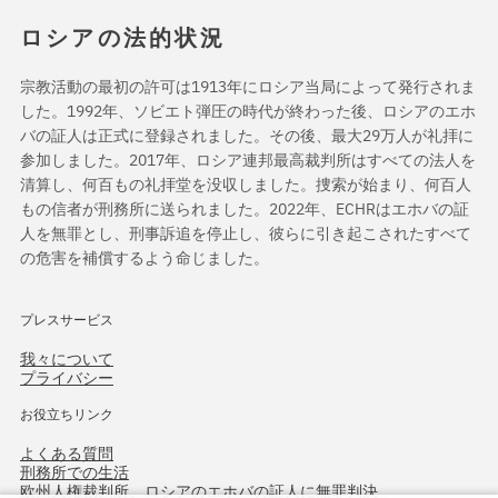
ロシアの法的状況
宗教活動の最初の許可は1913年にロシア当局によって発行されま
した。1992年、ソビエト弾圧の時代が終わった後、ロシアのエホ
バの証人は正式に登録されました。その後、最大29万人が礼拝に
参加しました。2017年、ロシア連邦最高裁判所はすべての法人を
清算し、何百もの礼拝堂を没収しました。捜索が始まり、何百人
もの信者が刑務所に送られました。2022年、ECHRはエホバの証
人を無罪とし、刑事訴追を停止し、彼らに引き起こされたすべて
の危害を補償するよう命じました。
プレスサービス
我々について
プライバシー
お役立ちリンク
よくある質問
刑務所での生活
欧州人権裁判所、ロシアのエホバの証人に無罪判決