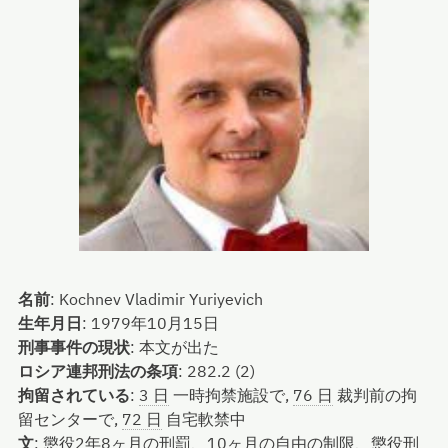
名前
:
Kochnev Vladimir Yuriyevich
生年月日
:
1979年10月15日
刑事事件の現状
:
本文が出た
ロシア連邦刑法の条項
:
282.2 (2)
拘留されている
:
3 日
一時拘禁施設で,
76 日
裁判前の拘
留センターで,
72 日
自宅軟禁中
文
:
懲役2年8ヶ月の刑罰、10ヶ月の自由の制限、懲役刑