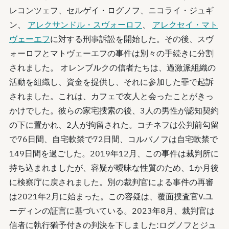
レコンツェフ、セルゲイ・ログノフ、ニコライ・ジュギ
ン、
アレクサンドル・スヴォーロフ
、
アレクセイ・マト
ヴェーエフ
に対する刑事訴訟を開始した。その後、スヴ
ォーロフとマトヴェーエフの事件は別々の手続きに分割
されました。 オレンブルクの信者たちは、過激派組織の
活動を組織し、資金を提供し、それに参加した罪で起訴
されました。これは、カフェで友人と会ったことがきっ
かけでした。彼らの家宅捜索の後、3人の男性が認知契約
の下に置かれ、2人が拘留された。コチネフは公判前勾留
で76日間、自宅軟禁で72日間、コルバノフは自宅軟禁で
149日間を過ごした。2019年12月、この事件は裁判所に
持ち込まれましたが、容疑が曖昧な性質のため、1か月後
に検察庁に戻されました。別の裁判官による事件の再審
は2021年2月に始まった。この容疑は、覆面捜査官V.ユ
ーディンの証言に基づいている。2023年8月、裁判官は
信者に執行猶予付きの判決を下しました:ログノフとジュ