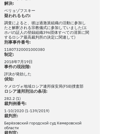
解決:
ベリョゾフスキー
疑われるもの:
調査によると、彼は過激派組織の活動に参加し
たと解釈される宗教儀式に参加していました(エ
ホバの証人の登録組織396団体すべての清算に関
するロシア最高裁判所の決定に関連して)
刑事事件番号:
11807320001000380
制定:
2018年7月19日
事件の現段階:
評決が発効した
偵知:
ケメロヴォ地域ロシア連邦保安局(FSB)捜査部
ロシア連邦刑法の条項:
282.2 (1)
裁判例番号:
1-10/2020 (1-139/2019)
裁判所:
Берёзовский городской суд Кемеровской
области
裁判官: