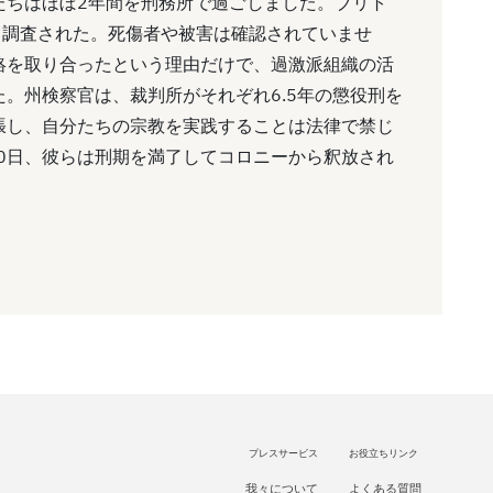
たちはほぼ2年間を刑務所で過ごしました。ブリト
て調査された。死傷者や被害は確認されていませ
絡を取り合ったという理由だけで、過激派組織の活
。州検察官は、裁判所がそれぞれ6.5年の懲役刑を
張し、自分たちの宗教を実践することは法律で禁じ
月30日、彼らは刑期を満了してコロニーから釈放され
プレスサービス
お役立ちリンク
我々について
よくある質問