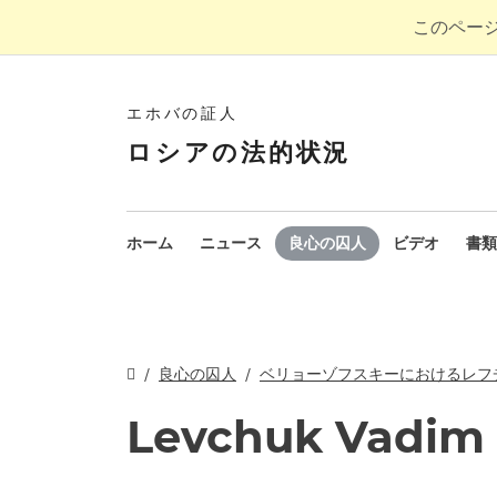
このペー
エホバの証人
ロシアの法的状況
ホーム
ニュース
良心の囚人
ビデオ
書類
良心の囚人
ベリョーゾフスキーにおけるレフ
Levchuk Vadim