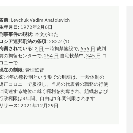
名前
:
Levchuk Vadim Anatolevich
生年月日
:
1972年2月6日
刑事事件の現状
:
本文が出た
ロシア連邦刑法の条項
:
282.2 (1)
拘留されている
:
2 日
一時拘禁施設で,
656 日
裁判
前の拘留センターで,
254 日
自宅軟禁中,
345 日
コ
ロニーで
現在の制限
:
管理監督
文
:
4年の懲役刑という形での刑罰は、一般体制の
矯正コロニーで服役し、当局の代表者の職務の行使
に関連する地位に就く権利を剥奪され、組織および
行政権限は3年間、自由は1年間制限されます
リリース
:
2021年12月29日