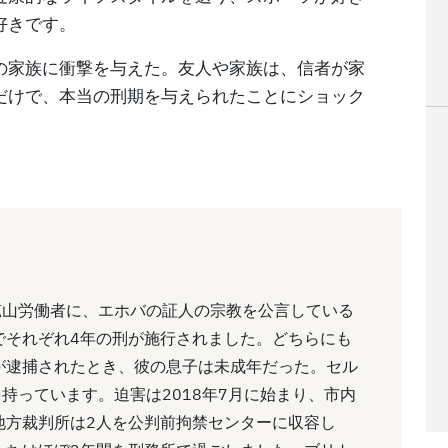
好きです。
の家族に衝撃を与えた。友人や家族は、信者が家
だけで、本当の刑期を与えられたことにショック
の鉱山労働者に、エホバの証人の宗教を公言している
でそれぞれ4年の刑が施行されました。どちらにも
が逮捕されたとき、彼の息子は未成年だった。セル
持っています。迫害は2018年7月に始まり、市内
地方裁判所は2人を公判前拘禁センターに収容し