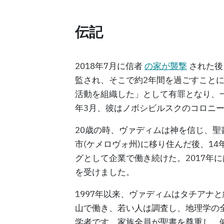
伝記
2018年7月に信者
の家が襲撃
された後
監され、そこで約2年間を過ごすこと
活動を組織した」として有罪となり、一
年3月、彼はノボシビルスクのコロニ
20歳の時、ヴァディムは神を信じ、
市(ケメロヴォ州)に移り住んだ後、1
グとして企業で働き続けた。2017年
を受けました。
1997年以来、ヴァディムはタチアナ
山で働き、若い人は調査し、地理学の
学者です。家族全員が聖書を尊重し、