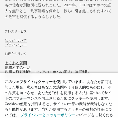
もの信者が刑務所に送られました。2022年、ECHRはエホバの証
人を無罪とし、刑事訴追を停止し、彼らに引き起こされたすべて
の危害を補償するよう命じました。
プレスサービス
我々について
プライバシー
お役立ちリンク
よくある質問
刑務所での生活
欧州人権裁判所、ロシアのエホバの証人に無罪判決
作戦北方75周年
このウェブサイトはクッキーを使用しています。
あなたが許可を
与えた場合、私たちはあなたの訪問をより個人的なものにし、そ
の品質を向上させ、あなたがそれを使用する方法に基づいてサイ
トのパフォーマンスを向上させるためにクッキーを使用します。
Cookieの使用を拒否すると、サイトの一部の機能が機能しなくな
る可能性があります。当社が使用するクッキーの種類の詳細につ
いては、
プライバシーとクッキーポリシー
のページをご覧くださ