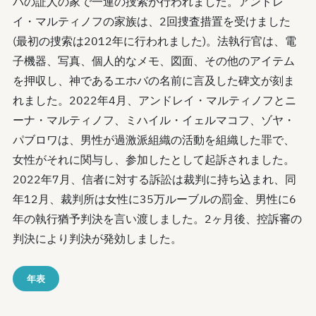
バの証人の家で一連の捜索が行われました。アンドレ
イ・マルティノフの家族は、2回捜査措置を受けました
(最初の捜索は2012年に行われました)。法執行官は、電
子機器、写真、個人的なメモ、図面、その他のアイテム
を押収し、神であるエホバの名前に言及した碑文が刻ま
れました。2022年4月、アンドレイ・マルティノフとニ
ーナ・マルティノフ、ミハイル・イェルマコフ、ゾヤ・
パブロワは、男性が過激派組織の活動を組織した罪で、
女性がそれに関与し、参加したとして起訴されました。
2022年7月、信者に対する訴訟は裁判に持ち込まれ、同
年12月、裁判所は女性に35万ルーブルの罰金、男性に6
年の執行猶予判決を言い渡しました。2ヶ月後、控訴審の
判決により判決が発効しました。
年表