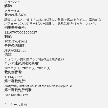
チュバシア
解決:
アラテュル
疑われるもの:
調査によると、彼は「エホバの証人の教義を広めるために、宗教的な
パフォーマンスやサービスを組織し、説教活動を行った」という。
刑事事件番号:
12107970001000027
制定:
2021年6月16日
事件の現段階:
評決が発効した
偵知:
チュヴァシ共和国ロシア連邦統計局調査部
ロシア連邦刑法の条項:
282.2 (1.1), 282.2 (2), 282.2 (1)
裁判例番号:
1-114/2022
第一審裁判所:
Alatyrskiy District Court of the Chuvash Republic
第一審裁判所判事:
Ivan Konchulizov
ケース履歴