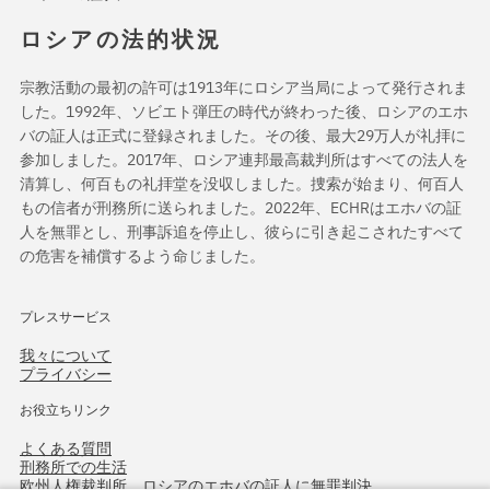
ロシアの法的状況
宗教活動の最初の許可は1913年にロシア当局によって発行されま
した。1992年、ソビエト弾圧の時代が終わった後、ロシアのエホ
バの証人は正式に登録されました。その後、最大29万人が礼拝に
参加しました。2017年、ロシア連邦最高裁判所はすべての法人を
清算し、何百もの礼拝堂を没収しました。捜索が始まり、何百人
もの信者が刑務所に送られました。2022年、ECHRはエホバの証
人を無罪とし、刑事訴追を停止し、彼らに引き起こされたすべて
の危害を補償するよう命じました。
プレスサービス
我々について
プライバシー
お役立ちリンク
よくある質問
刑務所での生活
欧州人権裁判所、ロシアのエホバの証人に無罪判決