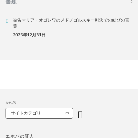
書類
被告マリア・オゴレワのメドノゴルスキー判決での結びの言
葉
2025年12月31日
カテゴリ
サイトカテゴリ
エホバの証人