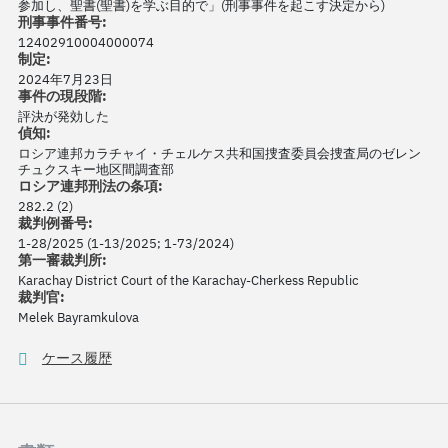
参加し、聖書(聖書)を学ぶ目的で」(刑事事件を起こす決定から)
刑事事件番号:
12402910004000074
制定:
2024年7月23日
事件の現段階:
評決が発効した
偵知:
ロシア連邦カラチャイ・チェルケス共和国捜査委員会捜査局のゼレン
チュクスキー地区間調査部
ロシア連邦刑法の条項:
282.2 (2)
裁判例番号:
1-28/2025 (1-13/2025; 1-73/2024)
第一審裁判所:
Karachay District Court of the Karachay-Cherkess Republic
裁判官:
Melek Bayramkulova
ケース履歴