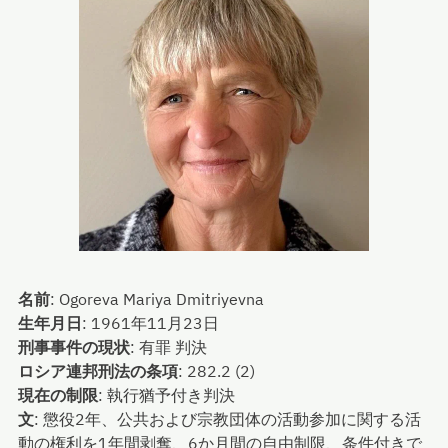
名前
:
Ogoreva Mariya Dmitriyevna
生年月日
:
1961年11月23日
刑事事件の現状
:
有罪 判決
ロシア連邦刑法の条項
:
282.2 (2)
現在の制限
:
執行猶予付き判決
文
:
懲役2年、公共および宗教団体の活動参加に関する活
動の権利を1年間剥奪、6か月間の自由制限、条件付きで