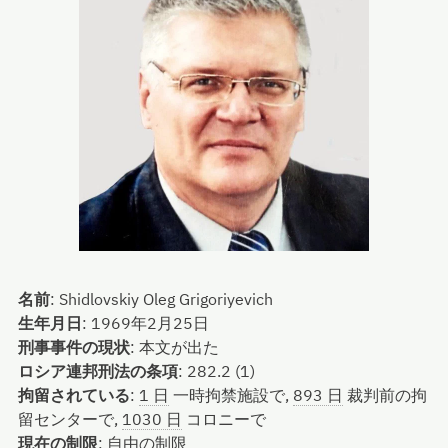
名前
:
Shidlovskiy Oleg Grigoriyevich
生年月日
:
1969年2月25日
刑事事件の現状
:
本文が出た
ロシア連邦刑法の条項
:
282.2 (1)
拘留されている
:
1 日
一時拘禁施設で,
893 日
裁判前の拘
留センターで,
1030 日
コロニーで
現在の制限
:
自由の制限