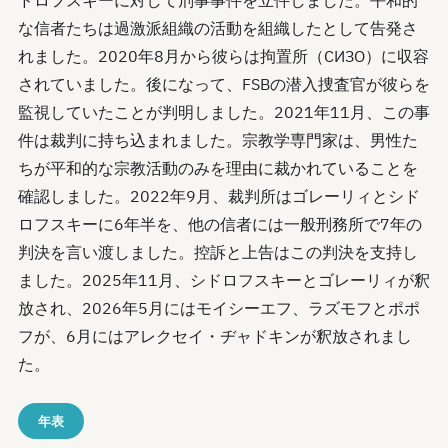
ドロフスキーに対して刑事事件を立件しました。平和的
な信者たちは過激派組織の活動を組織したとして告発さ
れました。2020年8月から彼らは拘置所（СИЗО）に収容
されていました。後になって、FSBの潜入捜査官が彼らを
監視していたことが判明しました。2021年11月、この事
件は裁判に持ち込まれました。宗教学専門家は、男性た
ちが平和的な宗教活動のみを理由に裁かれていることを
確認しました。2022年9月、裁判所はゴレーリィとシド
ロフスキーに6年半を、他の信者には一般刑務所で7年の
判決を言い渡しました。控訴と上告はこの判決を支持し
ました。2025年11月、シドロフスキーとゴレーリィが釈
放され、2026年5月にはモイシーエフ、ラズモフとポポ
フが、6月にはアレクセイ・ヂャドキンが釈放されまし
た。
年表