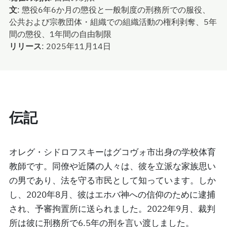
文
:
懲役6年6か月の懲役と一般制度の刑務所での服役、
公共および宗教団体・組織での組織活動の権利剥奪、5年
間の懲役、1年間の自由制限
リリース
:
2025年11月14日
伝記
オレグ・シドロフスキーはグコヴォ市出身の学校体育
教師です。同僚や近隣の人々は、彼を立派な家族思い
の男であり、法を守る市民として知っています。しか
し、2020年8月、彼はエホバ神への信仰のために逮捕
され、予審拘置所に送られました。2022年9月、裁判
所は彼に刑務所で6.5年の刑を言い渡しました。