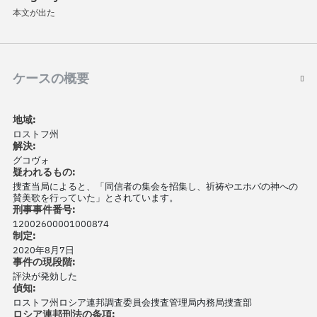
本文が出た
ケースの概要
地域:
ロストフ州
解決:
グコヴォ
疑われるもの:
捜査当局によると、「同信者の集会を招集し、祈祷やエホバの神への
賛美歌を行っていた」とされています。
刑事事件番号:
12002600001000874
制定:
2020年8月7日
事件の現段階:
評決が発効した
偵知:
ロストフ州ロシア連邦調査委員会捜査管理局内務局捜査部
ロシア連邦刑法の条項: