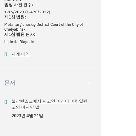
법정 사건 건수:
1-16/2023 (1-470/2022)
제1심 법원:
Metallurgicheskiy District Court of the City of
Chelyabinsk
제1심 법원 판사:
Ludmila Blagodir
사례 내역
문서
첼랴빈스크에서 피고인 이리나 미하일렌
코의 마지막 말
2023년 4월 21일