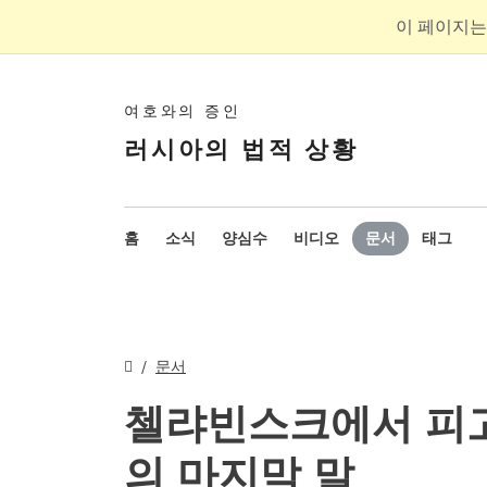
이 페이지는
여호와의 증인
러시아의 법적 상황
홈
소식
양심수
비디오
문서
태그
문서
첼랴빈스크에서 피
의 마지막 말