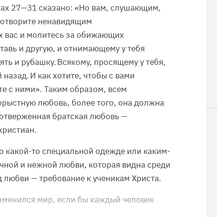
ихах 27—31 сказано: «Но вам, слушающим,
аготворите ненавидящим
х вас и молитесь за обижающих
тавь и другую, и отнимающему у тебя
ть и рубашку. Всякому, просящему у тебя,
й назад. И как хотите, чтобы с вами
те с ними». Таким образом, всем
рыстную любовь, более того, она должна
оотверженная братская любовь —
христиан.
о какой-то специальной одежде или каким-
чной и нежной любви, которая видна среди
д любви — требование к ученикам Христа.
зменился мир, если бы каждый человек