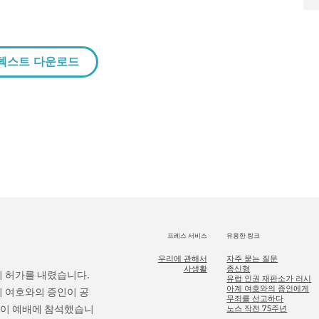
텍스트 다운로드
프레스 서비스
유용한 링크
우리에 관해서
자주 묻는 질문
사생활
종신형
의 허가를 내렸습니다.
유럽 인권 재판소가 러시
아계 여호와의 증인에게
의 여호와의 증인이 공
무죄를 선고하다
 명이 예배에 참석했습니
노스 작전 75주년