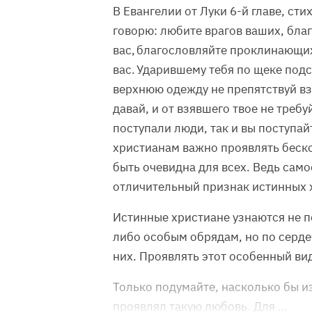
В Евангелии от Луки 6-й главе, ст
говорю: любите врагов ваших, бл
вас, благословляйте проклинающи
вас. Ударившему тебя по щеке подс
верхнюю одежду не препятствуй взя
давай, и от взявшего твое не требу
поступали люди, так и вы поступай
христианам важно проявлять беско
быть очевидна для всех. Ведь сам
отличительный признак истинных 
Истинные христиане узнаются не п
либо особым обрядам, но по серде
них. Проявлять этот особенный ви
Только подумайте, насколько бы и
проявлял такую любовь. Для …