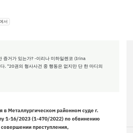
에서
 증거가 있는가? -이리나 미하일렌코 (Irina
설했다. "20권의 형사사건 중 행동은 없지만 단 한 마디의
 в Металлургическом районном суде г.
елу 1-16/2023 (1-470/2022) по обвинению
 совершении преступления,