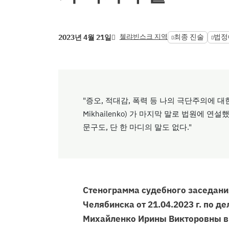
첼랴빈스크 지역
최종 진술
법정
2023년 4월 21일
"증오, 적대감, 폭력 등 나의 극단주의에 대한
Mikhailenko) 가 마지막 말로 법원에 연
문구도, 단 한 마디의 말도 없다."
Стенограмма судебного заседания
Челябинска от 21.04.2023 г. по д
Михайленко Ирины Викторовны в