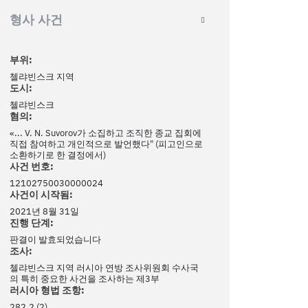
형사 사건
부위:
첼랴빈스크 지역
도시:
첼랴빈스크
혐의:
«... V. N. Suvorov가 소집하고 조직한 종교 집회에
직접 참여하고 개인적으로 발언했다" (피고인으로
소환하기로 한 결정에서)
사건 번호:
12102750030000024
사건이 시작됨:
2021년 8월 31일
진행 단계:
판결이 발효되었습니다
조사:
첼랴빈스크 지역 러시아 연방 조사위원회 수사국
의 특히 중요한 사건을 조사하는 제3부
러시아 형법 조항:
282.2 (2)