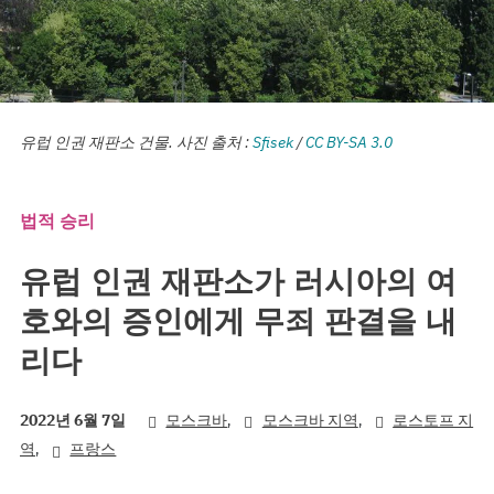
유럽 인권 재판소 건물. 사진 출처 :
Sfisek
/
CC BY-SA 3.0
법적 승리
유럽 인권 재판소가 러시아의 여
호와의 증인에게 무죄 판결을 내
리다
,
,
2022년 6월 7일
모스크바
모스크바 지역
로스토프 지
,
역
프랑스