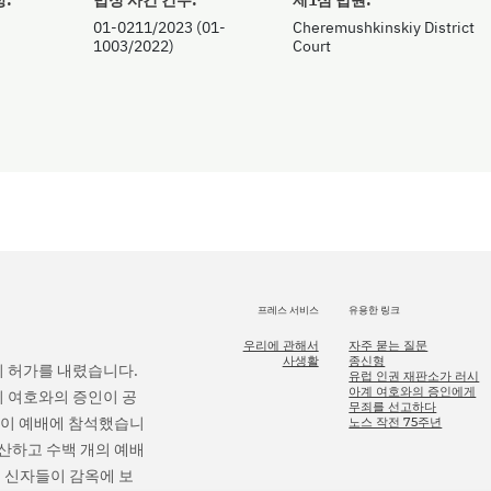
01-0211/2023 (01-
Cheremushkinskiy District
1003/2022)
Court
프레스 서비스
유용한 링크
우리에 관해서
자주 묻는 질문
사생활
종신형
의 허가를 내렸습니다.
유럽 인권 재판소가 러시
아계 여호와의 증인에게
의 여호와의 증인이 공
무죄를 선고하다
 명이 예배에 참석했습니
노스 작전 75주년
청산하고 수백 개의 예배
 신자들이 감옥에 보