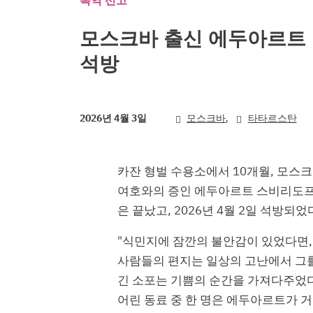
복역 선고
모스크바 출신 에두아르트
석방
,
2026년 4월 3일
모스크바
타타르스탄
카잔 형벌 수용소에서 10개월, 모스크바
여호와의 증인 에두아르트 스비리도프는
은 끝났고, 2026년 4월 2일 석방되었
"식민지에 잠깐의 불안감이 있었다면,
사람들의 편지는 일상의 고난에서 그를
긴 소포는 기쁨의 순간을 가져다주었다
어린 동료 중 한 명은 에두아르트가 거