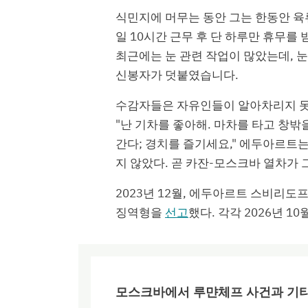
식민지에 머무는 동안 그는 한동안 육류
일 10시간 근무 후 단 하루만 휴무를
최근에는 눈 관련 작업이 많았는데, 
신봉자가 덧붙였습니다.
수감자들은 자유인들이 알아차리지 못
"난 기차를 좋아해. 마차를 타고 창밖
간다; 경치를 즐기세요," 에두아르트는
지 않았다. 곧 카잔-모스크바 열차가
2023년 12월, 에두아르트 스비리도
징역형을
선고
했다. 각각 2026년 1
모스크바에서 루먄체프 사건과 기타