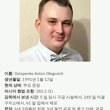
이름
:
Ostapenko Anton Olegovich
생년월일
:
1991년 1월 12일
현재 상태
:
주요 문장
러시아 형법 조항
:
282.2 (1)
감옥에서 보낸 시간
:
5 일
임시 구금 시설에서,
240 일
미결
구치소에서,
61 일
집에서 체포
문장
:
6년 3개월의 징역, 5년 동안 공공 및 종교 단체, 공공