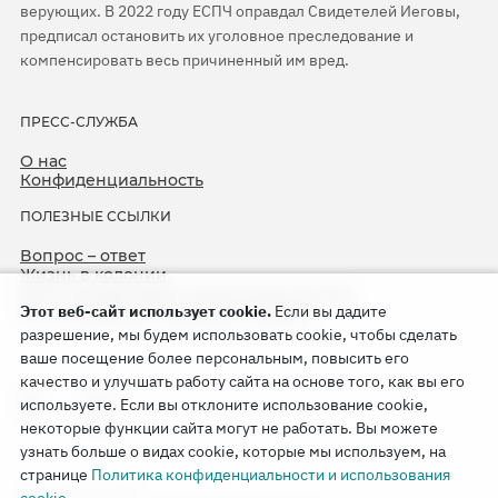
верующих. В 2022 году ЕСПЧ оправдал Свидетелей Иеговы,
предписал остановить их уголовное преследование и
компенсировать весь причиненный им вред.
ПРЕСС-СЛУЖБА
О нас
Конфиденциальность
ПОЛЕЗНЫЕ ССЫЛКИ
Вопрос – ответ
Жизнь в колонии
ЕСПЧ оправдывает Свидетелей Иеговы
Этот веб-сайт использует cookie.
Если вы дадите
75-я годовщина операции «Север»
разрешение, мы будем использовать cookie, чтобы сделать
ваше посещение более персональным, повысить его
качество и улучшать работу сайта на основе того, как вы его
используете. Если вы отклоните использование cookie,
некоторые функции сайта могут не работать. Вы можете
узнать больше о видах cookie, которые мы используем, на
странице
Политика конфиденциальности и использования
Copyright © 2026