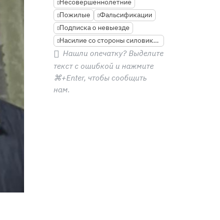
Несовершеннолетние
Пожилые
Фальсификации
Подписка о невыезде
Насилие со стороны силовиков
Нашли опечатку? Выделите
текст с ошибкой и нажмите
⌘+Enter
, чтобы сообщить
нам.