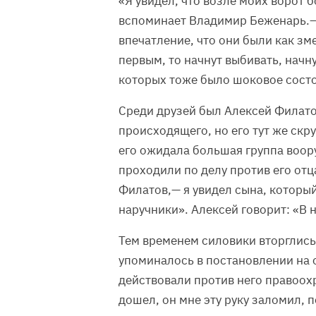
«Я увидел, что возле моих ворот 
вспоминает Владимир Беженарь.— 
впечатление, что они были как зме
первым, то начнут выбивать, начну
которых тоже было шоковое сост
Среди друзей был Алексей Филато
происходящего, но его тут же скру
его ожидала большая группа воор
проходили по делу против его отц
Филатов,— я увидел сына, который
наручники». Алексей говорит: «В 
Тем временем силовики вторглись 
упоминалось в постановлении на 
действовали против него правоохр
дошел, он мне эту руку заломил, по