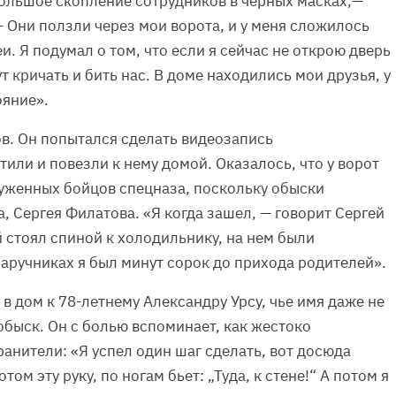
большое скопление сотрудников в черных масках,—
Они ползли через мои ворота, и у меня сложилось
и. Я подумал о том, что если я сейчас не открою дверь
т кричать и бить нас. В доме находились мои друзья, у
ояние».
в. Он попытался сделать видеозапись
тили и повезли к нему домой. Оказалось, что у ворот
уженных бойцов спецназа, поскольку обыски
а, Сергея Филатова. «Я когда зашел, — говорит Сергей
 стоял спиной к холодильнику, на нем были
наручниках я был минут сорок до прихода родителей».
в дом к 78-летнему Александру Урсу, чье имя даже не
обыск. Он с болью вспоминает, как жестоко
анители: «Я успел один шаг сделать, вот досюда
том эту руку, по ногам бьет: „Туда, к стене!“ А потом я