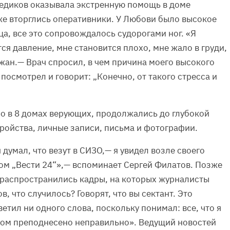
медиков оказывала экстренную помощь в доме
же вторглись оперативники. У Любови было высокое
а, все это сопровождалось судорогами ног. «Я
тся давление, мне становится плохо, мне жало в груди,
жан.— Врач спросил, в чем причина моего высокого
к посмотрел и говорит: „Конечно, от такого стресса и
о в 8 домах верующих, продолжались до глубокой
ройства, личные записи, письма и фотографии.
 думал, что везут в СИЗО,— я увидел возле своего
ом „Вести 24“»,— вспоминает Сергей Филатов. Позже
 распространились кадры, на которых журналисты
, что случилось? Говорят, что вы сектант. Это
ветил ни одного слова, поскольку понимал: все, что я
том преподнесено неправильно». Ведущий новостей