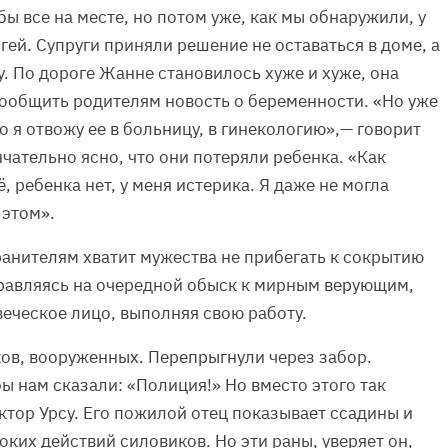
бы все на месте, но потом уже, как мы обнаружили, у
гей. Супруги приняли решение не оставаться в доме, а
. По дороге Жанне становилось хуже и хуже, она
сообщить родителям новость о беременности. «Но уже
о я отвожу ее в больницу, в гинекологию»,— говорит
нчательно ясно, что они потеряли ребенка. «Как
ё, ребенка нет, у меня истерика. Я даже не могла
 этом».
анителям хватит мужества не прибегать к сокрытию
равляясь на очередной обыск к мирным верующим,
овеческое лицо, выполняя свою работу.
ков, вооруженных. Перепрыгнули через забор.
ы нам сказали: «Полиция!» Но вместо этого так
иктор Урсу. Его пожилой отец показывает ссадины и
ких действий силовиков. Но эти раны, уверяет он,