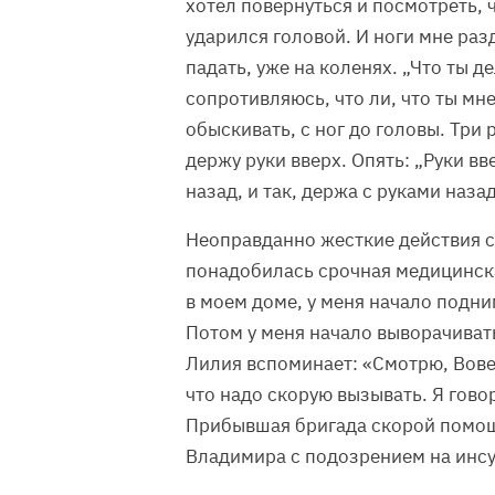
хотел повернуться и посмотреть, ч
ударился головой. И ноги мне раз
падать, уже на коленях. „Что ты д
сопротивляюсь, что ли, что ты мн
обыскивать, с ног до головы. Три 
держу руки вверх. Опять: „Руки вв
назад, и так, держа с руками назад
Неоправданно жесткие действия с
понадобилась срочная медицинска
в моем доме, у меня начало подн
Потом у меня начало выворачивать
Лилия вспоминает: «Смотрю, Вове 
что надо скорую вызывать. Я гово
Прибывшая бригада скорой помощ
Владимира с подозрением на инсу