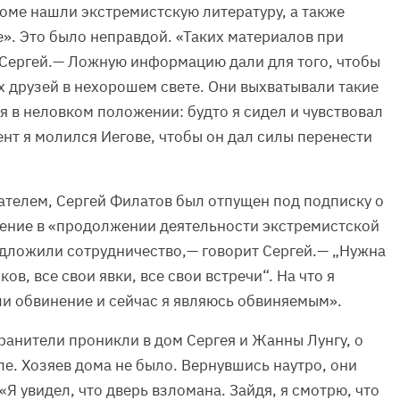
доме нашли экстремистскую литературу, а также
». Это было неправдой. «Таких материалов при
 Сергей.— Ложную информацию дали для того, чтобы
х друзей в нехорошем свете. Они выхватывали такие
я в неловком положении: будто я сидел и чувствовал
нт я молился Иегове, чтобы он дал силы перенести
ателем, Сергей Филатов был отпущен под подписку о
нение в «продолжении деятельности экстремистской
дложили сотрудничество,— говорит Сергей.— „Нужна
в, все свои явки, все свои встречи“. На что я
ли обвинение и сейчас я являюсь обвиняемым».
ранители проникли в дом Сергея и Жанны Лунгу, о
е. Хозяев дома не было. Вернувшись наутро, они
Я увидел, что дверь взломана. Зайдя, я смотрю, что