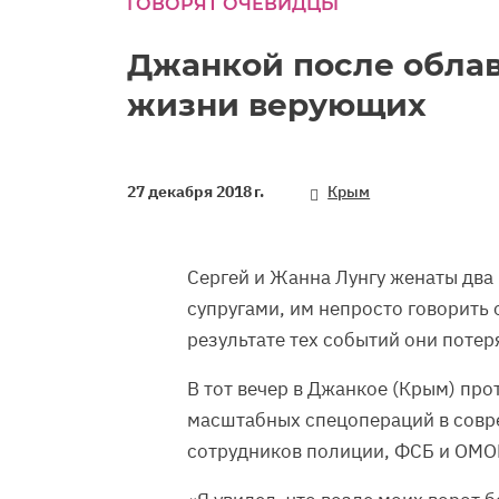
ГОВОРЯТ ОЧЕВИДЦЫ
seconds
Volume
90%
Джанкой после облав
жизни верующих
27 декабря 2018 г.
Крым
Сергей и Жанна Лунгу женаты два 
супругами, им непросто говорить 
результате тех событий они потер
В тот вечер в Джанкое (Крым) пр
масштабных спецопераций в совре
сотрудников полиции, ФСБ и ОМО