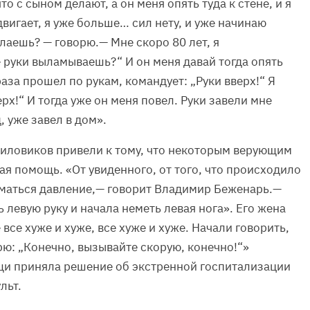
то с сыном делают, а он меня опять туда к стене, и я
двигает, я уже больше… сил нету, и уже начинаю
елаешь? — говорю.— Мне скоро 80 лет, я
е руки выламываешь?“ И он меня давай тогда опять
раза прошел по рукам, командует: „Руки вверх!“ Я
ерх!“ И тогда уже он меня повел. Руки завели мне
, уже завел в дом».
иловиков привели к тому, что некоторым верующим
я помощь. «От увиденного, от того, что происходило
иматься давление,— говорит Владимир Беженарь.—
 левую руку и начала неметь левая нога». Его жена
все хуже и хуже, все хуже и хуже. Начали говорить,
рю: „Конечно, вызывайте скорую, конечно!“»
и приняла решение об экстренной госпитализации
льт.