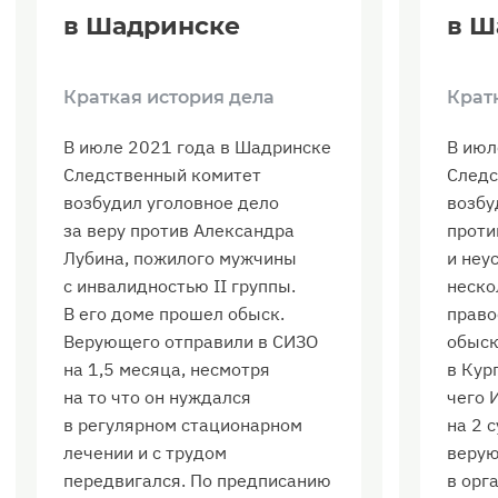
в Шадринске
в Ш
Краткая история дела
Крат
В июле 2021 года в Шадринске
В июл
Следственный комитет
Следс
возбудил уголовное дело
возбу
за веру против Александра
прот
Лубина, пожилого мужчины
и неу
с инвалидностью II группы.
неско
В его доме прошел обыск.
право
Верующего отправили в СИЗО
обыск
на 1,5 месяца, несмотря
в Кур
на то что он нуждался
чего 
в регулярном стационарном
на 2 
лечении и с трудом
верую
передвигался. По предписанию
в орг