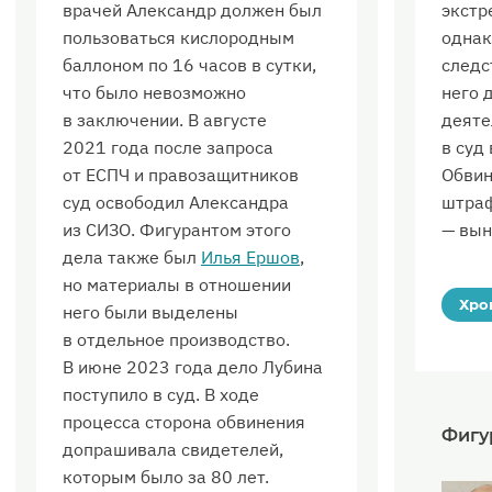
врачей Александр должен был
экстр
пользоваться кислородным
однак
баллоном по 16 часов в сутки,
следс
что было невозможно
него 
в заключении. В августе
деяте
2021 года после запроса
в суд
от ЕСПЧ и правозащитников
Обвин
суд освободил Александра
штраф
из СИЗО. Фигурантом этого
— вын
дела также был
Илья Ершов
,
но материалы в отношении
Хро
него были выделены
в отдельное производство.
В июне 2023 года дело Лубина
поступило в суд. В ходе
процесса сторона обвинения
Фигу
допрашивала свидетелей,
которым было за 80 лет.