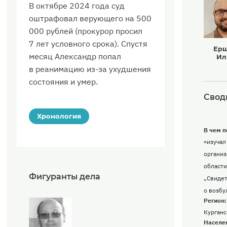
В октябре 2024 года суд
оштрафовал верующего на 500
000 рублей (прокурор просил
7 лет условного срока). Спустя
Ер
месяц Александр попал
Ил
в реанимацию из-за ухудшения
состояния и умер.
Свод
Хронология
В чем п
«изучал
организ
области
Фигуранты дела
„Свидет
о возбу
Регион:
Курганс
Населе