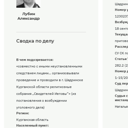
Шадрин
Номер у
Лубин
123023
Александр
Возбуж
18 сентя
Текущая
Сводка по делу
пригово
Расслед
СУ СК п
Статьи
В чем подозревается:
282.2 (2
«совместно с иными неустановленными
Номер д
следствием лицами... организовывали
1-15/20
проведение и проводили в г. Шадринске
Суд пер
Курганской области религиозные
Шадрин
собрания „Свидетелей Иеговы“» (из
Судья с
инстан
постановления о возбуждении
Наталья
уголовного дела)
Регион:
Курганская область
Населенный пункт: