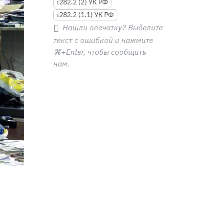
282.2 (2) УК РФ
282.2 (1.1) УК РФ
Нашли опечатку? Выделите
текст с ошибкой и нажмите
⌘+Enter
, чтобы сообщить
нам.