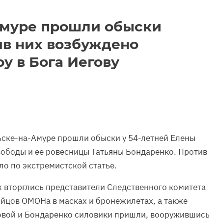
Амуре прошли обыски
ив них возбуждено
ру в Бога Иегову
ьске-на-Амуре прошли обыски у 54-летней Елены
вободы и ее ровесницы Татьяны Бондаренко. Против
о по экстремистской статье.
х вторглись представители Следственного комитета
йцов ОМОНа в масках и бронежилетах, а также
ровой и Бондаренко силовики пришли, вооружившись