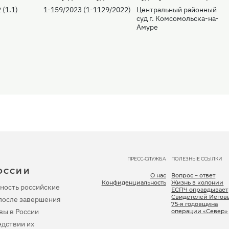
 (1.1)
1-159/2023 (1-1129/2022)
Центральный районный
суд г. Комсомольска-на-
Амуре
ПРЕСС-СЛУЖБА
ПОЛЕЗНЫЕ ССЫЛКИ
ОССИИ
О нас
Вопрос – ответ
Конфиденциальность
Жизнь в колонии
ность российские
ЕСПЧ оправдывает
Свидетелей Иегов
, после завершения
75-я годовщина
вы в России
операции «Север»
дствии их