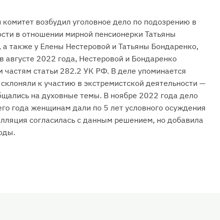
 комитет возбудил уголовное дело по подозрению в
ости в отношении мирной пенсионерки Татьяны
, а также у Елены Нестеровой и Татьяны Бондаренко,
в августе 2022 года, Нестеровой и Бондаренко
м частям статьи 282.2 УК РФ. В деле упоминается
склоняли к участию в экстремистской деятельности —
бщались на духовные темы. В ноябре 2022 года дело
его года женщинам дали по 5 лет условного осуждения
елляция согласилась с данным решением, но добавила
оды.