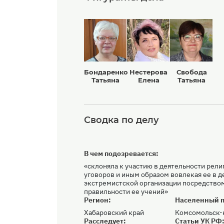
Бондаренко
Нестерова
Свобода
Татьяна
Елена
Татьяна
Сводка по делу
В чем подозревается:
«склоняла к участию в деятельности рел
уговоров и иным образом вовлекая ее в д
экстремистской организации посредство
правильности ее учений»
Регион:
Населенный п
Хабаровский край
Комсомольск-
Расследует:
Статьи УК РФ