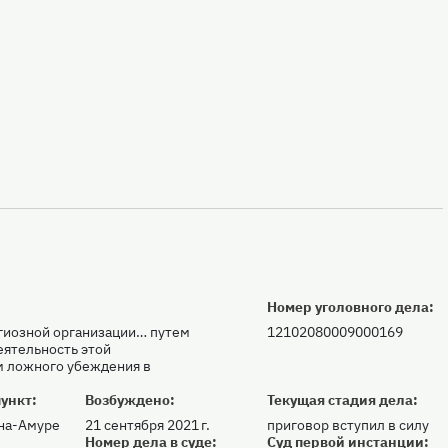
Номер уголовного дела:
игиозной организации… путем
12102080009000169
еятельность этой
м ложного убеждения в
ункт:
Возбуждено:
Текущая стадия дела:
на-Амуре
21 сентября 2021 г.
приговор вступил в силу
:
Номер дела в суде:
Суд первой инстанции: