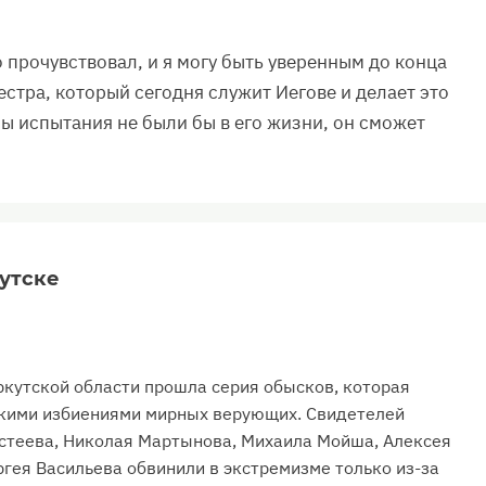
о прочувствовал, и я могу быть уверенным до конца
сестра, который сегодня служит Иегове и делает это
 бы испытания не были бы в его жизни, он сможет
кутске
ркутской области прошла серия обысков, которая
кими избиениями мирных верующих. Свидетелей
остеева, Николая Мартынова, Михаила Мойша, Алексея
ргея Васильева обвинили в экстремизме только из-за