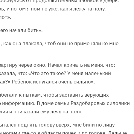
роснулись от продолжительных звонков в дверь.
ь, и потом я помню уже, как я лежу на полу.
лот».
 его начали бить».
 как она плакала, чтоб они не применяли ко мне
артиру через окно. Начал кричать на меня, что:
азала, что: «Что это такое? У меня маленький
ак?» Ребенок испугался очень сильно».
ибегали к пыткам, чтобы заставить верующих
ую информацию. В доме семьи Раздобаровых силовики
лия и приказали ему лечь на пол».
ытался поднять голову вверх, мне били по лицу
и ногами где-то в области почек и по голове. Дальше