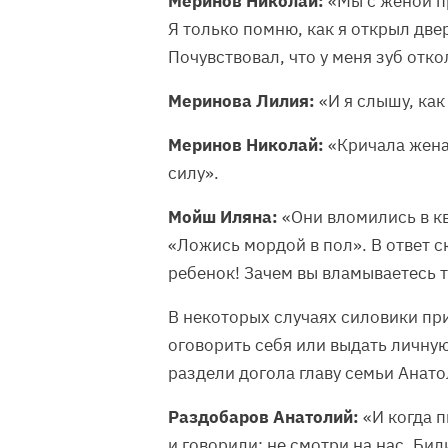
Меринов Николай:
«Мы с женой п
Я только помню, как я открыл двер
Почувствовал, что у меня зуб отко
Меринова Лилия:
«И я слышу, как
Меринов Николай:
«Кричала жена,
силу».
Мойш Иляна:
«Они вломились в кв
«Ложись мордой в пол». В ответ ск
ребенок! Зачем вы вламываетесь т
В некоторых случаях силовики пр
оговорить себя или выдать личн
раздели догола главу семьи Анато
Раздобаров Анатолий:
«И когда п
и говорили: не смотри на нас. Бил