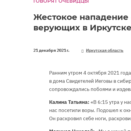
ГОВОРЯТ ОЧЕВИДЦЫ
seconds
Volume
90%
Жестокое нападение 
верующих в Иркутск
21 декабря 2021 г.
Иркутская область
Ранним утром 4 октября 2021 год
в дома Свидетелей Иеговы в сиби
сопровождались побоями и издев
Калина Татьяна:
«В 6:15 утра у н
нас посетили воры. Подошел к окну
Он раскровил себе ноги, раскрови