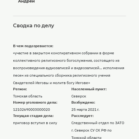
Андрей
Сводка по делу
В чем подозревается:
«участие в закрытом конспиративном собрании в форме
коллективного религиозного богослужения, состоящего из
воспроизведения аудиозаписей и видеозаписей... исполнения
песен из специального сборника религиозного учения
Свидетелей Иеговы и молитв богу Иегове»
Регион:
Населенный пункт:
Томская область
Северск
Номер уголовного дела:
Возбуждено:
12102690003000020
25 марта 2021 г.
Текущая стадия дела:
Расследует:
приговор вступил в силу
Следственный отдел по ЗАТО
г. Северск СУ СК РФ по
Томской области