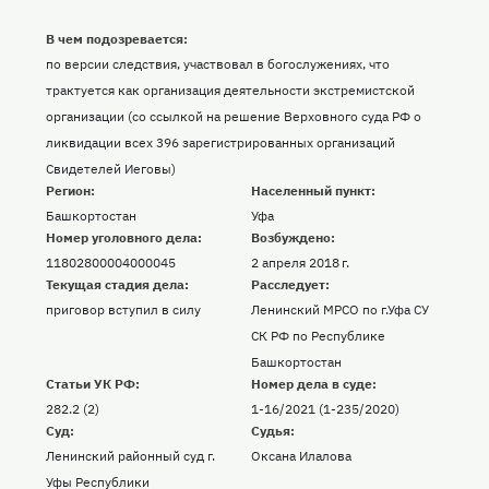
В чем подозревается:
по версии следствия, участвовал в богослужениях, что
трактуется как организация деятельности экстремистской
организации (со ссылкой на решение Верховного суда РФ о
ликвидации всех 396 зарегистрированных организаций
Свидетелей Иеговы)
Регион:
Населенный пункт:
Башкортостан
Уфа
Номер уголовного дела:
Возбуждено:
11802800004000045
2 апреля 2018 г.
Текущая стадия дела:
Расследует:
приговор вступил в силу
Ленинский МРСО по г.Уфа СУ
СК РФ по Республике
Башкортостан
Статьи УК РФ:
Номер дела в суде:
282.2 (2)
1-16/2021 (1-235/2020)
Суд:
Судья:
Ленинский районный суд г.
Оксана Илалова
Уфы Республики