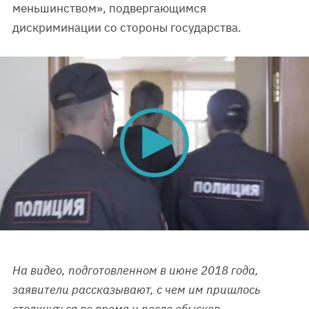
меньшинством», подвергающимся
дискриминации со стороны государства.
0
seconds
of
0
На видео, подготовленном в июне 2018 года,
seconds
заявители рассказывают, с чем им пришлось