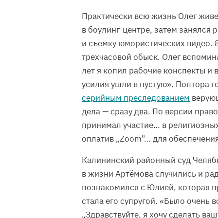
Практически всю жизнь Олег живе
в боулинг-центре, затем занялся 
и съемку юмористических видео. 
трехчасовой обыск. Олег вспомина
лет я копил рабочие конспекты и
усилия ушли в пустую». Полтора г
серийным преследованием
верующ
дела — сразу два. По версии пра
принимал участие… в религиозных
оплатив „Zoom"… для обеспечени
Калининский районный суд Челябин
в жизни Артёмова случились и рад
познакомился с Юлией, которая п
стала его супругой. «Было очень 
„Здравствуйте, я хочу сделать ваш