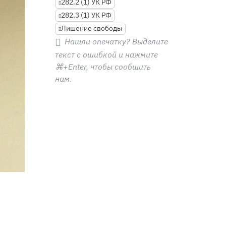
282.2 (1) УК РФ
282.3 (1) УК РФ
Лишение свободы
Нашли опечатку? Выделите
текст с ошибкой и нажмите
⌘+Enter
, чтобы сообщить
нам.