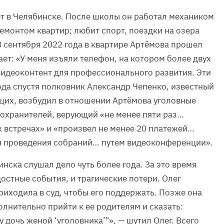
т в Челябинске. После школы он работал механиком
ремонтом квартир; любит спорт, поездки на озера
8 сентября 2022 года в квартире Артёмова прошел
ет: «У меня изъяли телефон, на котором более двух
 видеоконтент для профессионального развития. Эти
ода спустя полковник Александр Чепенко, известный
их, возбудил в отношении Артёмова уголовные
воохранителей, верующий «не менее пяти раз…
 встречах» и «произвел не менее 20 платежей…
я проведения собраний… путем видеоконференции».
ска слушал дело чуть более года. За это время
остные события, и трагические потери. Олег
риходила в суд, чтобы его поддержать. Позже она
волнительно прийти к ее родителям и сказать:
у дочь женой ‘уголовника’"», — шутил Олег. Всего