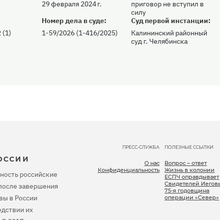
29 февраля 2024 г.
приговор не вступил в
силу
:
Номер дела в суде:
Суд первой инстанции:
 (1)
1-59/2026 (1-416/2025)
Калининский районный
суд г. Челябинска
ПРЕСС-СЛУЖБА
ПОЛЕЗНЫЕ ССЫЛКИ
ОССИИ
О нас
Вопрос – ответ
Конфиденциальность
Жизнь в колонии
ность российские
ЕСПЧ оправдывает
Свидетелей Иегов
, после завершения
75-я годовщина
вы в России
операции «Север»
дствии их