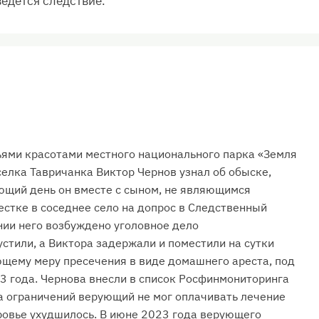
едется следствие.
зьями красотами местного национального парка «Земля
селка Тавричанка Виктор Чернов узнал об обыске,
ющий день он вместе с сыном, не являющимся
естке в соседнее село на допрос в Следственный
ении него возбуждено уголовное дело
устили, а Виктора задержали и поместили на сутки
ющему меру пресечения в виде домашнего ареста, под
3 года. Чернова внесли в список Росфинмониторинга
за ограничений верующий не мог оплачивать лечение
оровье ухудшилось. В июне 2023 года верующего