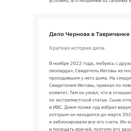
условно, в отношении остальных в
Дело Чернова в Тавричанке
Краткая история дела
В ноябре 2022 года, любуясь с дру
леопарда», Свидетель Иеговы из по
проходившем у него дома. На следу
Свидетелем Иеговы, приехал по пов
комитет. Там он узнал, что в отнош
по экстремистской статье. Сына отп
в ИВС. Днем позже суд избрал веру
которым он находился до марта 202
и заблокировали все его счета. Из-
и посещать врачей, поэтому его зд