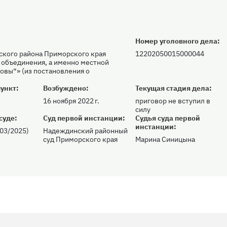
Номер уголовного дела:
ского района Приморского края
12202050015000044
 объединения, а именно местной
овы“» (из постановления о
ункт:
Возбуждено:
Текущая стадия дела:
16 ноября 2022 г.
приговор не вступил в
силу
суде:
Суд первой инстанции:
Судья суда первой
инстанции:
103/2025)
Надеждинский районный
суд Приморского края
Марина Синицына