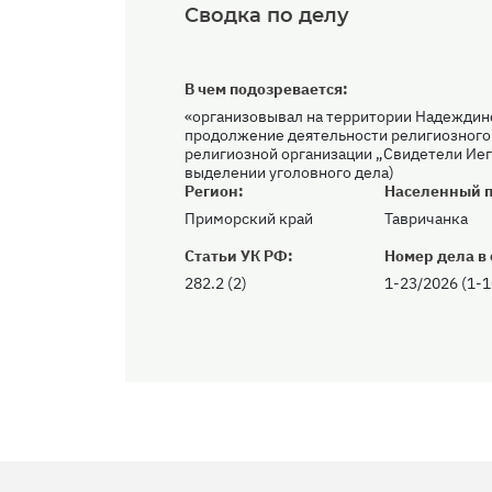
Сводка по делу
В чем подозревается:
«организовывал на территории Надеждин
продолжение деятельности религиозного
религиозной организации „Свидетели Иег
выделении уголовного дела)
Регион:
Населенный п
Приморский край
Тавричанка
Статьи УК РФ:
Номер дела в 
282.2 (2)
1-23/2026 (1-