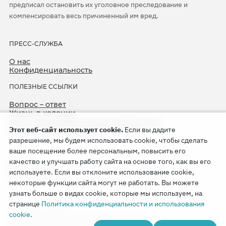
предписал остановить их уголовное преследование и
компенсировать весь причиненный им вред.
ПРЕСС-СЛУЖБА
О нас
Конфиденциальность
ПОЛЕЗНЫЕ ССЫЛКИ
Вопрос – ответ
Жизнь в колонии
ЕСПЧ оправдывает Свидетелей Иеговы
Этот веб-сайт использует cookie.
Если вы дадите
75-я годовщина операции «Север»
разрешение, мы будем использовать cookie, чтобы сделать
ваше посещение более персональным, повысить его
качество и улучшать работу сайта на основе того, как вы его
используете. Если вы отклоните использование cookie,
некоторые функции сайта могут не работать. Вы можете
узнать больше о видах cookie, которые мы используем, на
странице
Политика конфиденциальности и использования
Copyright © 2026
cookie
.
Watch Tower Bible and Tract Society of Korea.