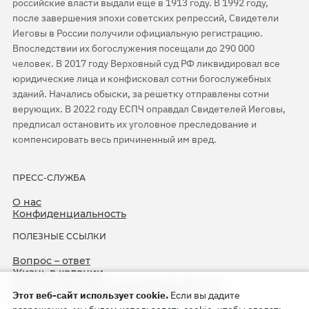
российские власти выдали еще в 1913 году. В 1992 году,
после завершения эпохи советских репрессий, Свидетели
Иеговы в России получили официальную регистрацию.
Впоследствии их богослужения посещали до 290 000
человек. В 2017 году Верховный суд РФ ликвидировал все
юридические лица и конфисковал сотни богослужебных
зданий. Начались обыски, за решетку отправлены сотни
верующих. В 2022 году ЕСПЧ оправдал Свидетелей Иеговы,
предписал остановить их уголовное преследование и
компенсировать весь причиненный им вред.
ПРЕСС-СЛУЖБА
О нас
Конфиденциальность
ПОЛЕЗНЫЕ ССЫЛКИ
Вопрос – ответ
Жизнь в колонии
ЕСПЧ оправдывает Свидетелей Иеговы
Этот веб-сайт использует cookie.
Если вы дадите
75-я годовщина операции «Север»