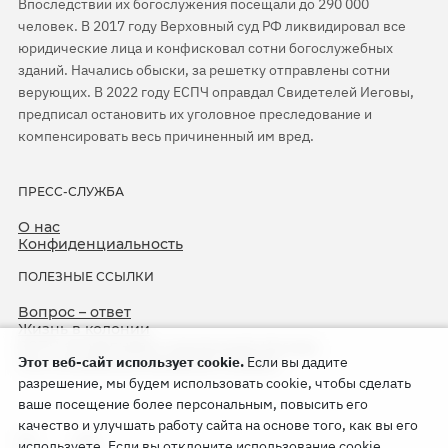
Впоследствии их богослужения посещали до 290 000
человек. В 2017 году Верховный суд РФ ликвидировал все
юридические лица и конфисковал сотни богослужебных
зданий. Начались обыски, за решетку отправлены сотни
верующих. В 2022 году ЕСПЧ оправдал Свидетелей Иеговы,
предписал остановить их уголовное преследование и
компенсировать весь причиненный им вред.
ПРЕСС-СЛУЖБА
О нас
Конфиденциальность
ПОЛЕЗНЫЕ ССЫЛКИ
Вопрос – ответ
Жизнь в колонии
ЕСПЧ оправдывает Свидетелей Иеговы
Этот веб-сайт использует cookie.
Если вы дадите
75-я годовщина операции «Север»
разрешение, мы будем использовать cookie, чтобы сделать
ваше посещение более персональным, повысить его
качество и улучшать работу сайта на основе того, как вы его
используете. Если вы отклоните использование cookie,