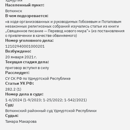
Удмуртия
Населенный пункт:
Воткинск
В чем подозревается:
«в ходе организованных и руководимых Гобозевым и Потаповым
незаконных религиозных собраний изучались статьи из книги
„Священное писание — Перевод нового мира“» (из постановления
о привлечении в качестве обвиняемого)
Номер уголовного дела:
12102940001000201
Возбуждено:
20 января 2021 г.
Текущая стадия дела:
приговор вступил в силу
Расследует:
СУ СК РФ по Удмуртской Республике
Статьи УК РФ:
282.2 (1)
Номер дела в суде:
1-6/2024 (1-9/2023; 1-25/2022; 1-542/2021)
Суд:
Воткинский районный суд Удмуртской Республики
Судья:
Тамара Макарова