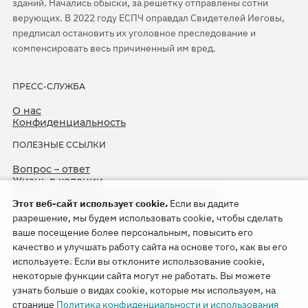
зданий. Начались обыски, за решетку отправлены сотни
верующих. В 2022 году ЕСПЧ оправдал Свидетелей Иеговы,
предписал остановить их уголовное преследование и
компенсировать весь причиненный им вред.
ПРЕСС-СЛУЖБА
О нас
Конфиденциальность
ПОЛЕЗНЫЕ ССЫЛКИ
Вопрос – ответ
Жизнь в колонии
ЕСПЧ оправдывает Свидетелей Иеговы
Этот веб-сайт использует cookie.
Если вы дадите
75-я годовщина операции «Север»
разрешение, мы будем использовать cookie, чтобы сделать
ваше посещение более персональным, повысить его
качество и улучшать работу сайта на основе того, как вы его
используете. Если вы отклоните использование cookie,
некоторые функции сайта могут не работать. Вы можете
узнать больше о видах cookie, которые мы используем, на
странице
Политика конфиденциальности и использования