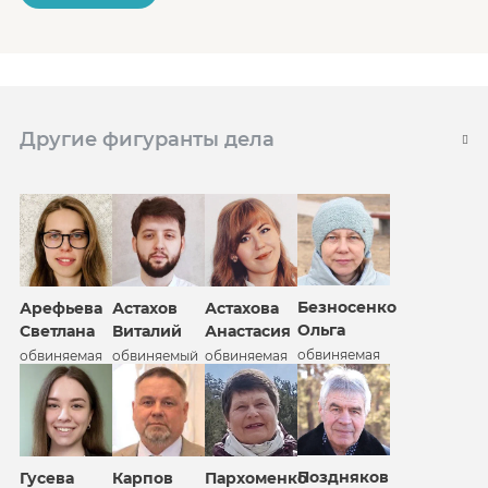
Другие фигуранты дела
Безносенко
Арефьева
Астахов
Астахова
Ольга
Светлана
Виталий
Анастасия
обвиняемая
обвиняемая
обвиняемый
обвиняемая
Поздняков
Гусева
Карпов
Пархоменко