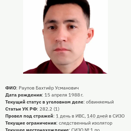
ФИО
:
Раупов Бахтиёр Усманович
Дата рождения
:
15 апреля 1988 г.
Текущий статус в уголовном деле
:
обвиняемый
Статьи УК РФ
:
282.2 (1)
Провел под стражей
:
1 день
в ИВС,
140 дней
в СИЗО
Текущие ограничения
:
следственный изолятор
Текущее местонахождение
:
СИЗО № 1 по