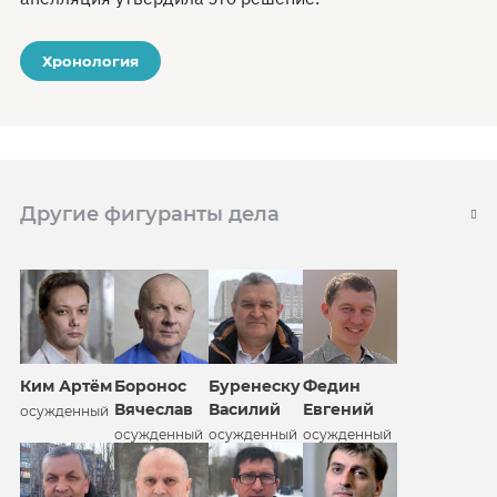
Хронология
Другие фигуранты дела
Ким Артём
Боронос
Буренеску
Федин
Вячеслав
Василий
Евгений
осужденный
осужденный
осужденный
осужденный