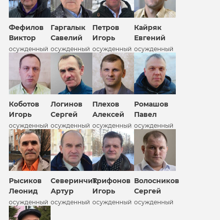
Фефилов
Гаргалык
Петров
Кайряк
Виктор
Савелий
Игорь
Евгений
осужденный
осужденный
осужденный
осужденный
Коботов
Логинов
Плехов
Ромашов
Игорь
Сергей
Алексей
Павел
осужденный
осужденный
осужденный
осужденный
Рысиков
Северинчик
Трифонов
Волосников
Леонид
Артур
Игорь
Сергей
осужденный
осужденный
осужденный
осужденный