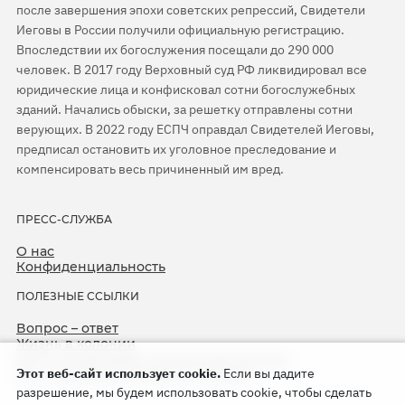
после завершения эпохи советских репрессий, Свидетели
Иеговы в России получили официальную регистрацию.
Впоследствии их богослужения посещали до 290 000
человек. В 2017 году Верховный суд РФ ликвидировал все
юридические лица и конфисковал сотни богослужебных
зданий. Начались обыски, за решетку отправлены сотни
верующих. В 2022 году ЕСПЧ оправдал Свидетелей Иеговы,
предписал остановить их уголовное преследование и
компенсировать весь причиненный им вред.
ПРЕСС-СЛУЖБА
О нас
Конфиденциальность
ПОЛЕЗНЫЕ ССЫЛКИ
Вопрос – ответ
Жизнь в колонии
ЕСПЧ оправдывает Свидетелей Иеговы
Этот веб-сайт использует cookie.
Если вы дадите
75-я годовщина операции «Север»
разрешение, мы будем использовать cookie, чтобы сделать