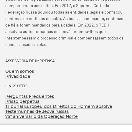
compareceram aos cultos. Em 2017, a Suprema Corte da
Federação Russa liquidou todas as entidades legais e confiscou
centenas de edifícios de culto. As buscas começaram, centenas
de fiéis foram mandados para a cadeia. Em 2022, o TEDH
absolveu as Testemunhas de Jeová, ordenou-lhes que
interrompessem o processo criminal e compensassem todos os
danos causados a elas.
ASSESSORIA DE IMPRENSA
Quem somos
Privacidade
LINKS ÚTEIS
Perguntas Frequentes
Prisão perpétua
Tribunal Europeu dos Direitos do Homem absolve
Testemunhas de Jeová russas
75º aniversário da Operação Norte