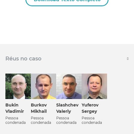
Réus no caso
Bukin
Burkov
Slashchev
Yuferov
Vladimir
Mikhail
Valeriy
Sergey
Pessoa
Pessoa
Pessoa
Pessoa
condenada
condenada
condenada
condenada