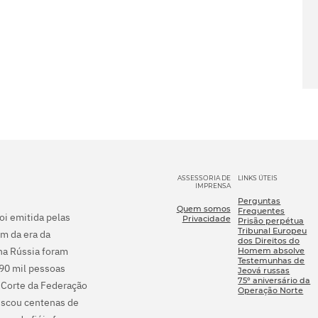
ASSESSORIA DE
LINKS ÚTEIS
IMPRENSA
Perguntas
Quem somos
Frequentes
foi emitida pelas
Privacidade
Prisão perpétua
Tribunal Europeu
m da era da
dos Direitos do
na Rússia foram
Homem absolve
Testemunhas de
290 mil pessoas
Jeová russas
75º aniversário da
 Corte da Federação
Operação Norte
fiscou centenas de