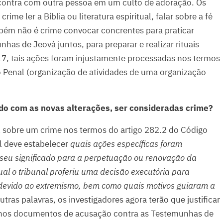
contra com outra pessoa em um culto de adoração. Os
ime ler a Bíblia ou literatura espiritual, falar sobre a fé
ém não é crime convocar concrentes para praticar
has de Jeová juntos, para preparar e realizar rituais
, tais ações foram injustamente processadas nos termos
o Penal (organização de atividades de uma organização
do com as novas alterações, ser consideradas crime?
l sobre um crime nos termos do artigo 282.2 do Código
l deve estabelecer
quais ações específicas foram
 seu significado para a perpetuação ou renovação da
ual o tribunal proferiu uma decisão executória para
s devido ao extremismo, bem como quais motivos guiaram a
tras palavras, os investigadores agora terão que justificar
 nos documentos de acusação contra as Testemunhas de