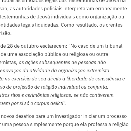
 todas as entidades legais das Testemunhas de Jeová na
são, as autoridades policiais interpretaram erroneamente
r Testemunhas de Jeová individuais como organização ou
entidades legais liquidadas. Como resultado, os crentes
isão.
 de 28 de outubro esclarecem: "No caso de um tribunal
de de uma associação pública ou religiosa ou outra
remistas,
as ações subsequentes de pessoas não
enovação da atividade da organização extremista
e no exercício de seu direito à liberdade de consciência e
eio de profissão de religião individual ou conjunta,
utros ritos e cerimônias religiosas, se não contiverem
em por si só o corpus delicti".
novos desafios para um investigador iniciar um processo
er uma pessoa simplesmente porque ela professa a religião