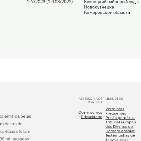
1-7/2023 (1-108/2022)
Кузнецкий районный суд г.
Новокузнецка
Кемеровской области
ASSESSORIA DE
LINKS ÚTEIS
IMPRENSA
Perguntas
Quem somos
Frequentes
foi emitida pelas
Privacidade
Prisão perpétua
Tribunal Europeu
m da era da
dos Direitos do
na Rússia foram
Homem absolve
Testemunhas de
290 mil pessoas
Jeová russas