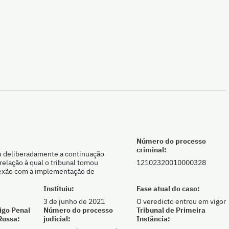
Número do processo
criminal:
ou deliberadamente a continuação
elação à qual o tribunal tomou
12102320010000328
nexão com a implementação de
Instituiu:
Fase atual do caso:
3 de junho de 2021
O veredicto entrou em vigor
igo Penal
Número do processo
Tribunal de Primeira
Russa:
judicial:
Instância: