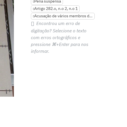
Pena suspensa
Artigo 282.o, n.o 2, n.o 1
Acusação de vários membros da família
Encontrou um erro de
digitação? Selecione o texto
com erros ortográficos e
pressione
⌘+Enter
para nos
informar.