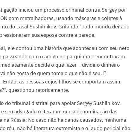
tigação iniciou um processo criminal contra Sergey por
OMON com metralhadoras, usando máscaras e coletes à
to do casal Sushilnikov. Gritando "Todo mundo deitado
 pressionaram sua esposa contra a parede.
nal, ele contou uma história que aconteceu com seu neto
va passeando com o amigo no parquinho e encontraram
mediatamente decide o que fazer – dividir o dinheiro
ová não gosta de quem toma o que não é seu. E
o. Então, as pessoas cujos filhos se comportam assim,
?", questionou retoricamente.
 do tribunal distrital para apoiar Sergey Sushilnikov.
te e seu advogado reiteraram que a denominação das
da na Rússia; No caso não há danos causados, nenhuma
 réu, não há literatura extremista e o laudo pericial não