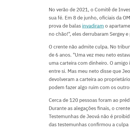
No verão de 2021, o Comitê de Inves
sua fé. Em 8 de junho, oficiais da 
prova de balas
invadiram
o apartamen
no chão!", eles derrubaram Sergey e
O crente não admite culpa. No tribu
de 6 anos. "Uma vez meu neto esta
uma carteira com dinheiro. O amigo i
entre si. Mas meu neto disse que Je
devolveram a carteira ao proprietári
podem fazer algo ruim com os outros
Cerca de 120 pessoas foram ao prédio
Durante as alegações finais, o cren
Testemunhas de Jeová não é proibi
das testemunhas confirmou a culpa do